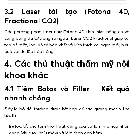
3.2 Laser tái tạo (Fotona 4D,
Fractional CO2)
Các phương pháp laser như Fotona 4D thực hiện nâng cơ và
căng bóng da từ trong ra ngoài. Laser CO2 Fractional giúp tái
tạo bề mặt, loại bỏ tế bào chết và kích thích collagen mới, hiệu
quả với da lão hóa nặng.
4. Các thủ thuật thẩm mỹ nội
khoa khác
4.1 Tiêm Botox và Filler – Kết quả
nhanh chóng
Đây là bộ đôi thường được kết hợp để tạo gương mặt V-line
tức thì.
Botox:
Ức chế tạm thời hoạt động của cơ, làm mờ nếp nhăn
động (khi cười, nhíu mày) và làm thon gọn hàm.