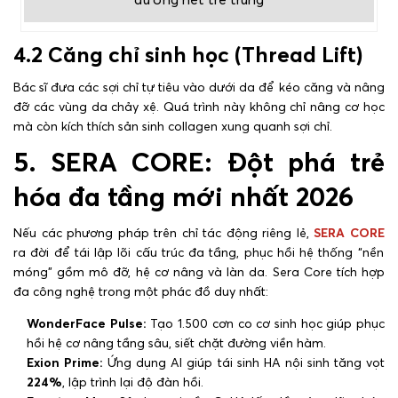
4.2 Căng chỉ sinh học (Thread Lift)
Bác sĩ đưa các sợi chỉ tự tiêu vào dưới da để kéo căng và nâng
đỡ các vùng da chảy xệ. Quá trình này không chỉ nâng cơ học
mà còn kích thích sản sinh collagen xung quanh sợi chỉ.
5. SERA CORE: Đột phá trẻ
hóa đa tầng mới nhất 2026
Nếu các phương pháp trên chỉ tác động riêng lẻ,
SERA CORE
ra đời để tái lập lõi cấu trúc đa tầng, phục hồi hệ thống “nền
móng” gồm mô đỡ, hệ cơ nâng và làn da. Sera Core tích hợp
đa công nghệ trong một phác đồ duy nhất:
WonderFace Pulse:
Tạo 1.500 cơn co cơ sinh học giúp phục
hồi hệ cơ nâng tầng sâu, siết chặt đường viền hàm.
Exion Prime:
Ứng dụng AI giúp tái sinh HA nội sinh tăng vọt
224%
, lập trình lại độ đàn hồi.