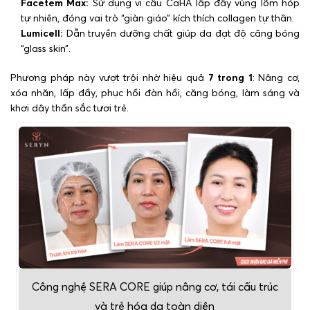
Facetem Max:
Sử dụng vi cầu CaHA lấp đầy vùng lõm hóp
tự nhiên, đóng vai trò “giàn giáo” kích thích collagen tự thân.
Lumicell:
Dẫn truyền dưỡng chất giúp da đạt độ căng bóng
“glass skin”.
Phương pháp này vượt trội nhờ hiệu quả
7 trong 1
: Nâng cơ,
xóa nhăn, lấp đầy, phục hồi đàn hồi, căng bóng, làm sáng và
khơi dậy thần sắc tươi trẻ.
Công nghệ SERA CORE giúp nâng cơ, tái cấu trúc
và trẻ hóa da toàn diện