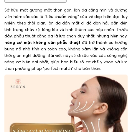
Sở hữu một gương mặt thon gọn, làn da căng mịn và đường
viền hàm sắc sảo là “tiêu chuẩn vàng” của vẻ đẹp hiện đại. Tuy
nhiên, theo thời gian, làn da dần mất đi độ đàn hồi, dẫn đến
tình trạng chảy xệ, lỏng lẻo và hình thành các nếp nhăn. Trước
đây, phẫu thuật căng da là lựa chọn duy nhất, nhưng hiện nay,
nâng cơ mặt không cần phẫu thuật
đã trở thành xu hướng
bùng nổ nhờ tính an toàn cao, không xâm lấn và không cần
thời gian nghỉ dưỡng. Bài viết này sẽ đi sâu vào các công nghệ
nâng cơ hiện đại nhất, giúp bạn hiểu rõ cơ chế y khoa và lựa
chọn phương pháp “perfect match” cho bản thân.