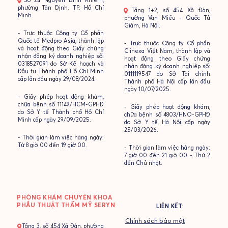
- Số 24 Nguyễn Bỉnh Khiêm,
phường Tân Định, TP. Hồ Chí
- Tầng 1+2, số 454 Xã Đàn,
Minh.
phường Văn Miếu - Quốc Tử
Giám, Hà Nội.
- Trực thuộc Công ty Cổ phần
Quốc tế Medpro Asia, thành lập
- Trực thuộc Công ty Cổ phần
và hoạt động theo Giấy chứng
Clinexa Việt Nam, thành lập và
nhận đăng ký doanh nghiệp số:
hoạt động theo Giấy chứng
0318527091 do Sở Kế hoạch và
nhận đăng ký doanh nghiệp số:
Đầu tư Thành phố Hồ Chí Minh
0111119547 do Sở Tài chính
cấp lần đầu ngày 29/08/2024.
Thành phố Hà Nội cấp lần đầu
ngày 10/07/2025.
- Giấy phép hoạt động khám,
chữa bệnh số 11149/HCM-GPHĐ
- Giấy phép hoạt động khám,
do Sở Y tế Thành phố Hồ Chí
chữa bệnh số 4803/HNO-GPHĐ
Minh cấp ngày 29/09/2025.
do Sở Y tế Hà Nội cấp ngày
25/03/2026.
- Thời gian làm việc hàng ngày:
Từ 8 giờ 00 đến 19 giờ 00.
- Thời gian làm việc hàng ngày:
7 giờ 00 đến 21 giờ 00 - Thứ 2
đến Chủ nhật.
PHÒNG KHÁM CHUYÊN KHOA
PHẪU THUẬT THẨM MỸ SERYN
LIÊN KẾT:
Chính sách bảo mật
- Tầng 3, số 454 Xã Đàn, phường