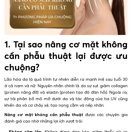
1. Tại sao nâng cơ mặt không
cần phẫu thuật lại được ưu
chuộng?
Lão hóa da là quá trình tự nhiên diễn ra mạnh mẽ sau tuổi 30
ở cả nam và nữ. Nguyên nhân chính là do sự sụt giảm collagen
(protein nâng đỡ) và elastin (protein tạo độ đàn hồi). Ngoài ra,
sự tái phân bố mô mỡ dưới da và tác động của tia UV cũng
khiến da và cơ chảy xệ, tạo nọng cằm và nếp nhăn.
Nâng cơ mặt không cần phẫu thuật
được các chuyên gia
đánh giá cao nhờ những lợi ích vượt trội:
Không xâm lấn:
Không dùng dao kéo, giảm thiểu rủi ro