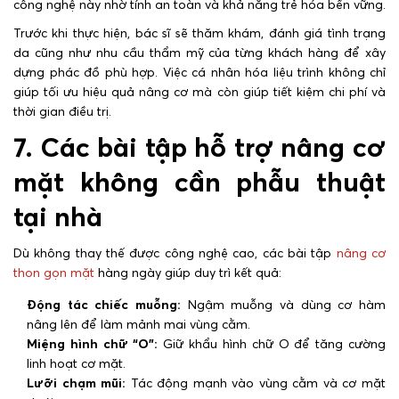
công nghệ này nhờ tính an toàn và khả năng trẻ hóa bền vững.
Trước khi thực hiện, bác sĩ sẽ thăm khám, đánh giá tình trạng
da cũng như nhu cầu thẩm mỹ của từng khách hàng để xây
dựng phác đồ phù hợp. Việc cá nhân hóa liệu trình không chỉ
giúp tối ưu hiệu quả nâng cơ mà còn giúp tiết kiệm chi phí và
thời gian điều trị.
7. Các bài tập hỗ trợ nâng cơ
mặt không cần phẫu thuật
tại nhà
Dù không thay thế được công nghệ cao, các bài tập
nâng cơ
thon gọn mặt
hàng ngày giúp duy trì kết quả:
Động tác chiếc muỗng:
Ngậm muỗng và dùng cơ hàm
nâng lên để làm mảnh mai vùng cằm.
Miệng hình chữ “O”:
Giữ khẩu hình chữ O để tăng cường
linh hoạt cơ mặt.
Lưỡi chạm mũi:
Tác động mạnh vào vùng cằm và cơ mặt