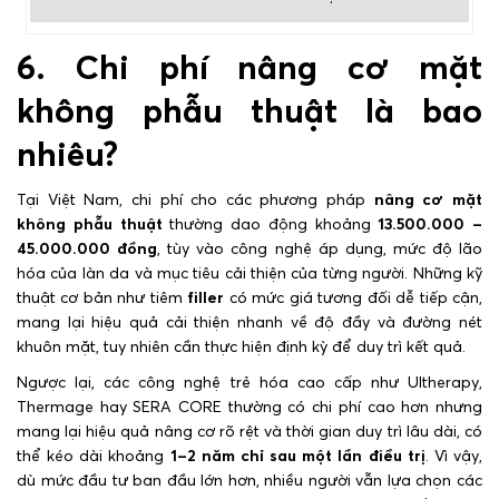
6. Chi phí nâng cơ mặt
không phẫu thuật là bao
nhiêu?
Tại Việt Nam, chi phí cho các phương pháp
nâng cơ mặt
không phẫu thuật
thường dao động khoảng
13.500.000 –
45.000.000 đồng
, tùy vào công nghệ áp dụng, mức độ lão
hóa của làn da và mục tiêu cải thiện của từng người. Những kỹ
thuật cơ bản như tiêm
filler
có mức giá tương đối dễ tiếp cận,
mang lại hiệu quả cải thiện nhanh về độ đầy và đường nét
khuôn mặt, tuy nhiên cần thực hiện định kỳ để duy trì kết quả.
Ngược lại, các công nghệ trẻ hóa cao cấp như Ultherapy,
Thermage hay SERA CORE thường có chi phí cao hơn nhưng
mang lại hiệu quả nâng cơ rõ rệt và thời gian duy trì lâu dài, có
thể kéo dài khoảng
1–2 năm chỉ sau một lần điều trị
. Vì vậy,
dù mức đầu tư ban đầu lớn hơn, nhiều người vẫn lựa chọn các