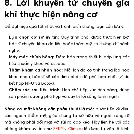
8. Lời khuyên từ chuyên gia
khi thực hiện nâng cơ
Để đạt hiệu quả tốt nhất và tránh biến chứng, bạn cần lưu ý:
Lựa chọn cơ sở uy tín:
Quy trình phải được thực hiện bởi
bác sĩ chuyên khoa da liễu hoặc thẩm mỹ có chứng chỉ hành
nghề.
Máy móc chính hãng:
Đảm bảo trang thiết bị đáp ứng các
tiêu chuẩn y khoa và aseptic.
Thăm khám cá nhân hóa:
Mỗi làn da có tình trạng lão hóa
khác nhau, bác sĩ sẽ xác định phác đồ phù hợp nhất (ví dụ
kết hợp HIFU và Botox).
Chăm sóc sau liệu trình:
Hạn chế tiếp xúc ánh nắng, dùng
sản phẩm dưỡng phù hợp và duy trì lối sống lành mạnh.
Nâng cơ mặt không cần phẫu thuật
là một bước tiến kỳ diệu
của ngành thẩm mỹ, giúp chúng ta sở hữu vẻ ngoài rạng rỡ
mà không phải đối mặt với rủi ro dao kéo. Hãy liên hệ với các
phòng khám uy tín như
SERYN Clinnic
để được tư vấn lộ trình