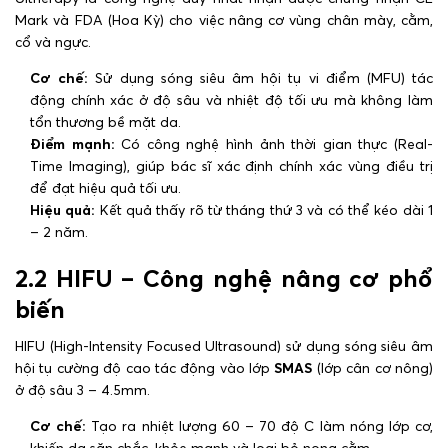
Mark và FDA (Hoa Kỳ) cho việc nâng cơ vùng chân mày, cằm,
cổ và ngực.
Cơ chế:
Sử dụng sóng siêu âm hội tụ vi điểm (MFU) tác
động chính xác ở độ sâu và nhiệt độ tối ưu mà không làm
tổn thương bề mặt da.
Điểm mạnh:
Có công nghệ hình ảnh thời gian thực (Real-
Time Imaging), giúp bác sĩ xác định chính xác vùng điều trị
để đạt hiệu quả tối ưu.
Hiệu quả:
Kết quả thấy rõ từ tháng thứ 3 và có thể kéo dài 1
– 2 năm.
2.2 HIFU – Công nghệ nâng cơ phổ
biến
HIFU (High-Intensity Focused Ultrasound) sử dụng sóng siêu âm
hội tụ cường độ cao tác động vào lớp
SMAS
(lớp cân cơ nông)
ở độ sâu 3 – 4.5mm.
Cơ chế:
Tạo ra nhiệt lượng 60 – 70 độ C làm nóng lớp cơ,
khiến da săn chắc, khỏe mạnh và loại bỏ nọng cằm.