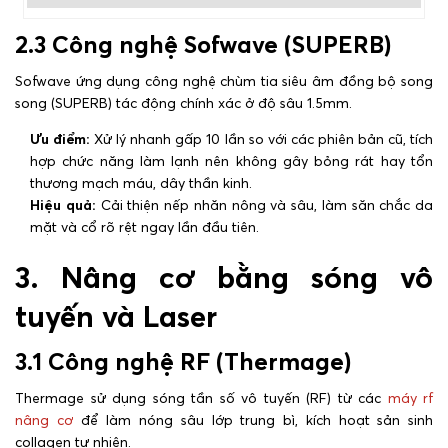
2.3 Công nghệ Sofwave (SUPERB)
Sofwave ứng dụng công nghệ chùm tia siêu âm đồng bộ song
song (SUPERB) tác động chính xác ở độ sâu 1.5mm.
Ưu điểm:
Xử lý nhanh gấp 10 lần so với các phiên bản cũ, tích
hợp chức năng làm lạnh nên không gây bỏng rát hay tổn
thương mạch máu, dây thần kinh.
Hiệu quả:
Cải thiện nếp nhăn nông và sâu, làm săn chắc da
mặt và cổ rõ rệt ngay lần đầu tiên.
3. Nâng cơ bằng sóng vô
tuyến và Laser
3.1 Công nghệ RF (Thermage)
Thermage sử dụng sóng tần số vô tuyến (RF) từ các
máy rf
nâng cơ
để làm nóng sâu lớp trung bì, kích hoạt sản sinh
collagen tự nhiên.