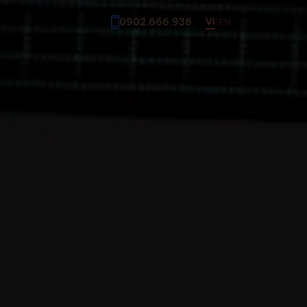
0902.666.936
VI
EN
|