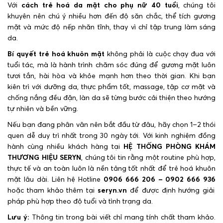
Với
cách trẻ hoá da mặt cho phụ nữ 40 tuổi
, chúng tôi
khuyên nên chú ý nhiều hơn đến độ săn chắc, thể tích gương
mặt và mức độ nếp nhăn tĩnh, thay vì chỉ tập trung làm sáng
da.
Bí quyết trẻ hoá khuôn mặt
không phải là cuộc chạy đua với
tuổi tác, mà là hành trình chăm sóc đúng để gương mặt luôn
tươi tắn, hài hòa và khỏe mạnh hơn theo thời gian. Khi bạn
kiên trì với dưỡng da, thực phẩm tốt, massage, tập cơ mặt và
chống nắng đều đặn, làn da sẽ từng bước cải thiện theo hướng
tự nhiên và bền vững.
Nếu bạn đang phân vân nên bắt đầu từ đâu, hãy chọn 1–2 thói
quen dễ duy trì nhất trong 30 ngày tới. Với kinh nghiệm đồng
hành cùng nhiều khách hàng tại
HỆ THỐNG PHÒNG KHÁM
THƯƠNG HIỆU SERYN
, chúng tôi tin rằng một routine phù hợp,
thực tế và an toàn luôn là nền tảng tốt nhất để trẻ hoá khuôn
mặt lâu dài. Liên hệ Hotline
0906 666 206 – 0902 666 936
hoặc tham khảo thêm tại
seryn.vn
để được định hướng giải
pháp phù hợp theo độ tuổi và tình trạng da.
Lưu ý:
Thông tin trong bài viết chỉ mang tính chất tham khảo.