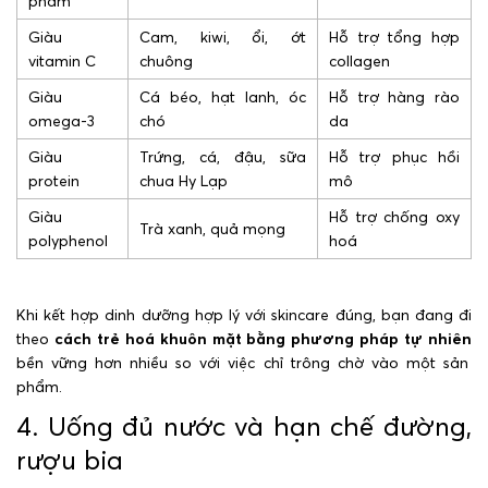
phẩm
Giàu
Cam, kiwi, ổi, ớt
Hỗ trợ tổng hợp
vitamin C
chuông
collagen
Giàu
Cá béo, hạt lanh, óc
Hỗ trợ hàng rào
omega-3
chó
da
Giàu
Trứng, cá, đậu, sữa
Hỗ trợ phục hồi
protein
chua Hy Lạp
mô
Giàu
Hỗ trợ chống oxy
Trà xanh, quả mọng
polyphenol
hoá
Khi kết hợp dinh dưỡng hợp lý với skincare đúng, bạn đang đi
theo
cách trẻ hoá khuôn mặt bằng phương pháp tự nhiên
bền vững hơn nhiều so với việc chỉ trông chờ vào một sản
phẩm.
4. Uống đủ nước và hạn chế đường,
rượu bia