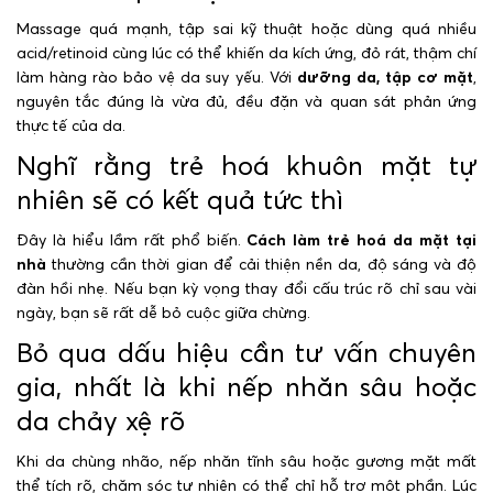
Massage quá mạnh, tập sai kỹ thuật hoặc dùng quá nhiều
acid/retinoid cùng lúc có thể khiến da kích ứng, đỏ rát, thậm chí
làm hàng rào bảo vệ da suy yếu. Với
dưỡng da, tập cơ mặt
,
nguyên tắc đúng là vừa đủ, đều đặn và quan sát phản ứng
thực tế của da.
Nghĩ rằng trẻ hoá khuôn mặt tự
nhiên sẽ có kết quả tức thì
Đây là hiểu lầm rất phổ biến.
Cách làm trẻ hoá da mặt tại
nhà
thường cần thời gian để cải thiện nền da, độ sáng và độ
đàn hồi nhẹ. Nếu bạn kỳ vọng thay đổi cấu trúc rõ chỉ sau vài
ngày, bạn sẽ rất dễ bỏ cuộc giữa chừng.
Bỏ qua dấu hiệu cần tư vấn chuyên
gia, nhất là khi nếp nhăn sâu hoặc
da chảy xệ rõ
Khi da chùng nhão, nếp nhăn tĩnh sâu hoặc gương mặt mất
thể tích rõ, chăm sóc tự nhiên có thể chỉ hỗ trợ một phần. Lúc