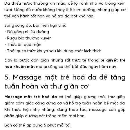
Da thiếu nước thường xỉn màu, dễ lộ rãnh nhỏ và trông kém
tươi. Uống đủ nước không thay thế kem dưỡng, nhưng giúp cơ
thể vận hành tốt hơn và hỗ trợ da bớt khô ráp.
Song song đó, bạn nên hạn chế:
• Đồ uống nhiều đường
• Rượu bia thường xuyên
• Thức ăn quá mặn
• Thói quen thức khuya sau khi dùng chất kích thích
Đây là bước đơn giản nhưng rất thực tế trong
bí quyết trẻ
hoá khuôn mặt
mà ai cũng có thể bắt đầu ngay hôm nay.
5. Massage mặt trẻ hoá da để tăng
tuần hoàn và thư giãn cơ
Massage mặt trẻ hoá da
có thể giúp gương mặt thư giãn,
giảm cảm giác căng cứng cơ và hỗ trợ tuần hoàn bề mặt da.
Khi thực hiện nhẹ nhàng, đúng thao tác, massage còn góp
phần giúp đường nét trông mềm mại hơn.
Bạn có thể áp dụng 5 phút mỗi tối: