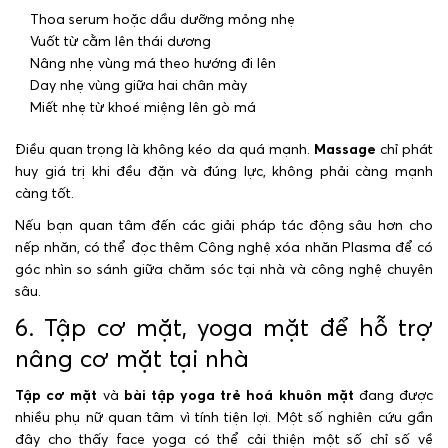
Thoa serum hoặc dầu dưỡng mỏng nhẹ
Vuốt từ cằm lên thái dương
Nâng nhẹ vùng má theo hướng đi lên
Day nhẹ vùng giữa hai chân mày
Miết nhẹ từ khoé miệng lên gò má
Điều quan trọng là không kéo da quá mạnh.
Massage
chỉ phát
huy giá trị khi đều đặn và đúng lực, không phải càng mạnh
càng tốt.
Nếu bạn quan tâm đến các giải pháp tác động sâu hơn cho
nếp nhăn, có thể đọc thêm Công nghệ xóa nhăn Plasma để có
góc nhìn so sánh giữa chăm sóc tại nhà và công nghệ chuyên
sâu.
6. Tập cơ mặt, yoga mặt để hỗ trợ
nâng cơ mặt tại nhà
Tập cơ mặt
và
bài tập yoga trẻ hoá khuôn mặt
đang được
nhiều phụ nữ quan tâm vì tính tiện lợi. Một số nghiên cứu gần
đây cho thấy face yoga có thể cải thiện một số chỉ số về