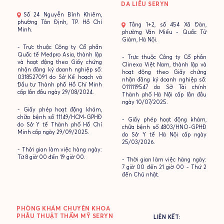
DA LIỄU SERYN
- Số 24 Nguyễn Bỉnh Khiêm,
phường Tân Định, TP. Hồ Chí
- Tầng 1+2, số 454 Xã Đàn,
Minh.
phường Văn Miếu - Quốc Tử
Giám, Hà Nội.
- Trực thuộc Công ty Cổ phần
Quốc tế Medpro Asia, thành lập
- Trực thuộc Công ty Cổ phần
và hoạt động theo Giấy chứng
Clinexa Việt Nam, thành lập và
nhận đăng ký doanh nghiệp số:
hoạt động theo Giấy chứng
0318527091 do Sở Kế hoạch và
nhận đăng ký doanh nghiệp số:
Đầu tư Thành phố Hồ Chí Minh
0111119547 do Sở Tài chính
cấp lần đầu ngày 29/08/2024.
Thành phố Hà Nội cấp lần đầu
ngày 10/07/2025.
- Giấy phép hoạt động khám,
chữa bệnh số 11149/HCM-GPHĐ
- Giấy phép hoạt động khám,
do Sở Y tế Thành phố Hồ Chí
chữa bệnh số 4803/HNO-GPHĐ
Minh cấp ngày 29/09/2025.
do Sở Y tế Hà Nội cấp ngày
25/03/2026.
- Thời gian làm việc hàng ngày:
Từ 8 giờ 00 đến 19 giờ 00.
- Thời gian làm việc hàng ngày:
7 giờ 00 đến 21 giờ 00 - Thứ 2
đến Chủ nhật.
PHÒNG KHÁM CHUYÊN KHOA
PHẪU THUẬT THẨM MỸ SERYN
LIÊN KẾT: