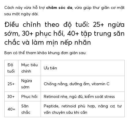
Cách này vừa hỗ trợ
chăm sóc da
, vừa giúp thư giãn cơ mặt
sau một ngày dài.
Điều chỉnh theo độ tuổi: 25+ ngừa
sớm, 30+ phục hồi, 40+ tập trung săn
chắc và làm mịn nếp nhăn
Bạn có thể tham khảo khung đơn giản sau:
Độ
Mục tiêu
Ưu tiên
tuổi
chính
Ngừa
25+
Chống nắng, dưỡng ẩm, vitamin C
sớm
30+
Phục hồi
Retinoid nhẹ, ngủ đủ, kiểm soát stress
Săn
Peptide, retinoid phù hợp, nâng cơ, tư
40+
chắc
vấn chuyên sâu khi cần