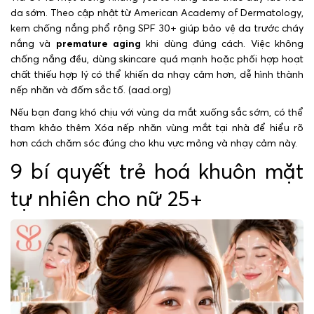
da sớm. Theo cập nhật từ American Academy of Dermatology,
kem chống nắng phổ rộng SPF 30+ giúp bảo vệ da trước cháy
nắng và
premature aging
khi dùng đúng cách. Việc không
chống nắng đều, dùng skincare quá mạnh hoặc phối hợp hoạt
chất thiếu hợp lý có thể khiến da nhạy cảm hơn, dễ hình thành
nếp nhăn và đốm sắc tố. (aad.org)
Nếu bạn đang khó chịu với vùng da mắt xuống sắc sớm, có thể
tham khảo thêm Xóa nếp nhăn vùng mắt tại nhà để hiểu rõ
hơn cách chăm sóc đúng cho khu vực mỏng và nhạy cảm này.
9 bí quyết trẻ hoá khuôn mặt
tự nhiên cho nữ 25+