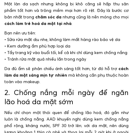
Một làn da sạch nhưng không bị khô căng sẽ hấp thu sản
phẩm tốt hơn và trông mềm mại hơn rõ rệt. Đây là bước cơ
bản nhất trong
chăm sóc da
nhưng cũng là nền móng cho mọi
cách làm trẻ hoá da mặt tại nhà
.
Bạn nên ưu tiên:
• Sữa rửa mặt dịu nhẹ, không làm mất hàng rào bảo vệ da
• Kem dưỡng ẩm phù hợp loại da
• Tẩy trang kỹ vào buổi tối, kể cả khi chỉ dùng kem chống nắng
• Tránh rửa mặt quá nhiều lần trong ngày
Da đủ ẩm sẽ phản chiếu ánh sáng tốt hơn, từ đó hỗ trợ
cách
làm da mặt sáng mịn tự nhiên
mà không cần phụ thuộc hoàn
toàn vào makeup.
2. Chống nắng mỗi ngày để ngăn
lão hoá da mặt sớm
Nếu chỉ chọn một thói quen để chống lão hoá, đó gần như
luôn là chống nắng. AAD khuyến nghị dùng kem chống nắng
phổ rộng, kháng nước, SPF 30 trở lên; với da mặt, nên dùng
lượng khoảng 1 thìa cà phê và thoa lại mỗi 2 giờ khi ở ngoài