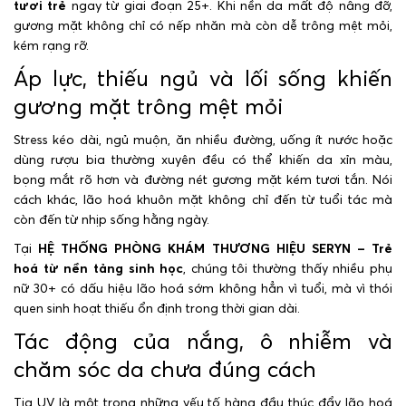
tươi trẻ
ngay từ giai đoạn 25+. Khi nền da mất độ nâng đỡ,
gương mặt không chỉ có nếp nhăn mà còn dễ trông mệt mỏi,
kém rạng rỡ.
Áp lực, thiếu ngủ và lối sống khiến
gương mặt trông mệt mỏi
Stress kéo dài, ngủ muộn, ăn nhiều đường, uống ít nước hoặc
dùng rượu bia thường xuyên đều có thể khiến da xỉn màu,
bọng mắt rõ hơn và đường nét gương mặt kém tươi tắn. Nói
cách khác, lão hoá khuôn mặt không chỉ đến từ tuổi tác mà
còn đến từ nhịp sống hằng ngày.
Tại
HỆ THỐNG PHÒNG KHÁM THƯƠNG HIỆU SERYN – Trẻ
hoá từ nền tảng sinh học
, chúng tôi thường thấy nhiều phụ
nữ 30+ có dấu hiệu lão hoá sớm không hẳn vì tuổi, mà vì thói
quen sinh hoạt thiếu ổn định trong thời gian dài.
Tác động của nắng, ô nhiễm và
chăm sóc da chưa đúng cách
Tia UV là một trong những yếu tố hàng đầu thúc đẩy lão hoá