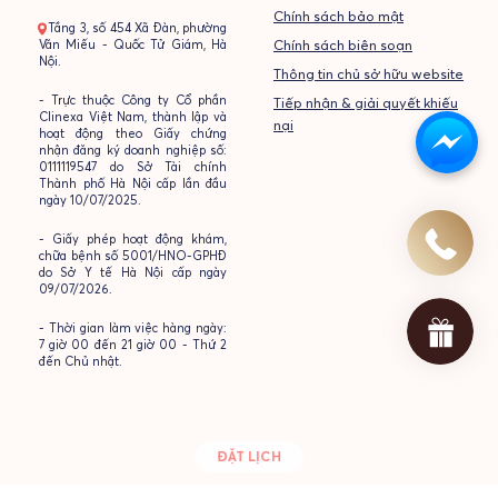
Chính sách bảo mật
- Tầng 3, số 454 Xã Đàn, phường
Văn Miếu - Quốc Tử Giám, Hà
Chính sách biên soạn
Nội.
Thông tin chủ sở hữu website
- Trực thuộc Công ty Cổ phần
Tiếp nhận & giải quyết khiếu
Clinexa Việt Nam, thành lập và
nại
hoạt động theo Giấy chứng
nhận đăng ký doanh nghiệp số:
0111119547 do Sở Tài chính
Thành phố Hà Nội cấp lần đầu
ngày 10/07/2025.
- Giấy phép hoạt động khám,
chữa bệnh số 5001/HNO-GPHĐ
do Sở Y tế Hà Nội cấp ngày
09/07/2026.
- Thời gian làm việc hàng ngày:
7 giờ 00 đến 21 giờ 00 - Thứ 2
đến Chủ nhật.
ĐẶT LỊCH