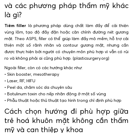
và các phương pháp thẩm mỹ khác
là gì?
Tiêm filler
là phương pháp dùng chất làm đầy để cải thiện
vùng lõm, tạo độ đầy đặn hoặc cân chỉnh đường nét gương
mặt. Theo ASPS, filler có thể giúp làm đầy mô mềm, hỗ trợ cải
thiện một số rãnh nhăn và contour gương mặt, nhưng cần
được thực hiện bởi người có chuyên môn phù hợp vì vẫn có rủi
ro và không phải ai cũng phù hợp. (plasticsurgery.org)
Ngoài filler, còn có các hướng khác như:
• Skin booster, mesotherapy
• Laser, RF, HIFU
• Peel da, chăm sóc da chuyên sâu
• Botulinum toxin cho nếp nhăn động ở một số vùng
• Phẫu thuật hoặc thủ thuật tạo hình trong chỉ định phù hợp
Cách chọn hướng đi phù hợp giữa
trẻ hoá khuôn mặt không cần thẩm
mỹ và can thiệp y khoa