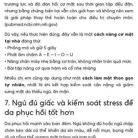
trương lực và độ đàn hồi cơ mặt sau thời gian tập đều đặn,
nhưng bằng chứng hiện tại vẫn còn giới hạn và không nên xem
là giải pháp thay thế hoàn toàn cho điều trị chuyên môn.
(pubmed.ncbi.nlm.nih.gov)
Dù vậy, nếu thực hiện đúng, đây vẫn là một
cách nâng cơ mặt
tại nhà
đáng thử:
• Phồng má và giữ 5 giây
• Phát âm chậm A – E – I – O – U
• Nâng chân mày nhẹ bằng cơ trán, không nhăn trán quá mức
• Bài tập nâng cơ quai hàm và cổ nhẹ nhàng
Nhiều chị em cũng áp dụng như một
cách làm mặt thon gọn
tự nhiên
, nhất là khi kết hợp kiểm soát cân nặng và giảm
sưng mặt do thiếu ngủ, ăn mặn.
7. Ngủ đủ giấc và kiểm soát stress để
da phục hồi tốt hơn
Da phục hồi mạnh vào ban đêm. Ngủ không đủ hoặc ngủ chập
chờn kéo dài có thể khiến da xỉn màu, dễ nổi mụn, bọng mắt
rõ và tổng thể gương mặt trông già hơn tuổi.