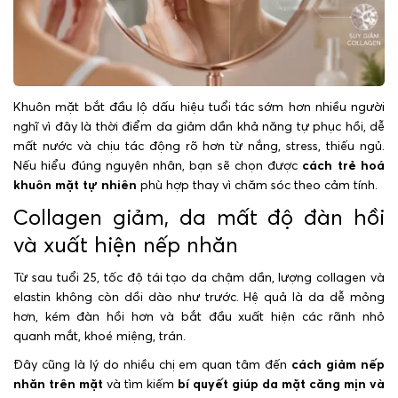
Khuôn mặt bắt đầu lộ dấu hiệu tuổi tác sớm hơn nhiều người
nghĩ vì đây là thời điểm da giảm dần khả năng tự phục hồi, dễ
mất nước và chịu tác động rõ hơn từ nắng, stress, thiếu ngủ.
Nếu hiểu đúng nguyên nhân, bạn sẽ chọn được
cách trẻ hoá
khuôn mặt tự nhiên
phù hợp thay vì chăm sóc theo cảm tính.
Collagen giảm, da mất độ đàn hồi
và xuất hiện nếp nhăn
Từ sau tuổi 25, tốc độ tái tạo da chậm dần, lượng collagen và
elastin không còn dồi dào như trước. Hệ quả là da dễ mỏng
hơn, kém đàn hồi hơn và bắt đầu xuất hiện các rãnh nhỏ
quanh mắt, khoé miệng, trán.
Đây cũng là lý do nhiều chị em quan tâm đến
cách giảm nếp
nhăn trên mặt
và tìm kiếm
bí quyết giúp da mặt căng mịn và