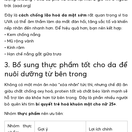
trời. (aad.org)
Đây là
cách chống lão hoá da mặt sớm
rất quan trọng vì tia
UVA có thể âm thầm làm da mất đàn hồi, tăng sắc tố và khiến
nếp nhăn đến nhanh hơn. Để hiệu quả hơn, bạn nên kết hợp:
• Kem chống nắng
• Mũ rộng vành
• Kính râm
• Hạn chế nắng gắt giữa trưa
3. Bổ sung thực phẩm tốt cho da để
nuôi dưỡng từ bên trong
Không có một món ăn nào “xóa nhăn” tức thì, nhưng chế độ ăn
giàu chất chống oxy hoá, protein tốt và chất béo lành mạnh sẽ
hỗ trợ làn da khỏe hơn từ bên trong. Đây là phần nhiều người
bỏ quên khi tìm
bí quyết trẻ hoá khuôn mặt cho nữ 25+
.
Nhóm
thực phẩm
nên ưu tiên:
Nhóm thực
Gợi ý
Lợi ích chính