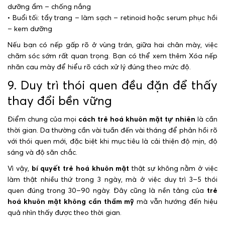
dưỡng ẩm – chống nắng
• Buổi tối: tẩy trang – làm sạch – retinoid hoặc serum phục hồi
– kem dưỡng
Nếu bạn có nếp gấp rõ ở vùng trán, giữa hai chân mày, việc
chăm sóc sớm rất quan trọng. Bạn có thể xem thêm Xóa nếp
nhăn cau mày để hiểu rõ cách xử lý đúng theo mức độ.
9. Duy trì thói quen đều đặn để thấy
thay đổi bền vững
Điểm chung của mọi
cách trẻ hoá khuôn mặt tự nhiên
là cần
thời gian. Da thường cần vài tuần đến vài tháng để phản hồi rõ
với thói quen mới, đặc biệt khi mục tiêu là cải thiện độ mịn, độ
sáng và độ săn chắc.
Vì vậy,
bí quyết trẻ hoá khuôn mặt
thật sự không nằm ở việc
làm thật nhiều thứ trong 3 ngày, mà ở việc duy trì 3–5 thói
quen đúng trong 30–90 ngày. Đây cũng là nền tảng của
trẻ
hoá khuôn mặt không cần thẩm mỹ
mà vẫn hướng đến hiệu
quả nhìn thấy được theo thời gian.