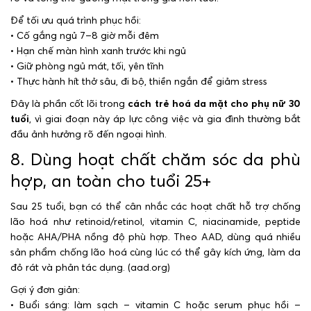
Để tối ưu quá trình phục hồi:
• Cố gắng ngủ 7–8 giờ mỗi đêm
• Hạn chế màn hình xanh trước khi ngủ
• Giữ phòng ngủ mát, tối, yên tĩnh
• Thực hành hít thở sâu, đi bộ, thiền ngắn để giảm stress
Đây là phần cốt lõi trong
cách trẻ hoá da mặt cho phụ nữ 30
tuổi
, vì giai đoạn này áp lực công việc và gia đình thường bắt
đầu ảnh hưởng rõ đến ngoại hình.
8. Dùng hoạt chất chăm sóc da phù
hợp, an toàn cho tuổi 25+
Sau 25 tuổi, bạn có thể cân nhắc các hoạt chất hỗ trợ chống
lão hoá như retinoid/retinol, vitamin C, niacinamide, peptide
hoặc AHA/PHA nồng độ phù hợp. Theo AAD, dùng quá nhiều
sản phẩm chống lão hoá cùng lúc có thể gây kích ứng, làm da
đỏ rát và phản tác dụng. (aad.org)
Gợi ý đơn giản:
• Buổi sáng: làm sạch – vitamin C hoặc serum phục hồi –