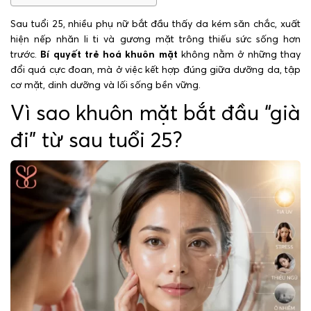
Sau tuổi 25, nhiều phụ nữ bắt đầu thấy da kém săn chắc, xuất
hiện nếp nhăn li ti và gương mặt trông thiếu sức sống hơn
trước.
Bí quyết trẻ hoá khuôn mặt
không nằm ở những thay
đổi quá cực đoan, mà ở việc kết hợp đúng giữa dưỡng da, tập
cơ mặt, dinh dưỡng và lối sống bền vững.
Vì sao khuôn mặt bắt đầu “già
đi” từ sau tuổi 25?