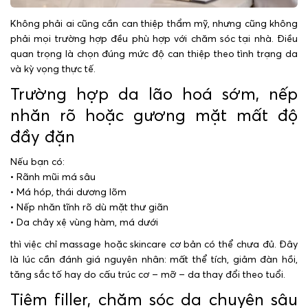
Không phải ai cũng cần can thiệp thẩm mỹ, nhưng cũng không
phải mọi trường hợp đều phù hợp với chăm sóc tại nhà. Điều
quan trọng là chọn đúng mức độ can thiệp theo tình trạng da
và kỳ vọng thực tế.
Trường hợp da lão hoá sớm, nếp
nhăn rõ hoặc gương mặt mất độ
đầy đặn
Nếu bạn có:
• Rãnh mũi má sâu
• Má hóp, thái dương lõm
• Nếp nhăn tĩnh rõ dù mặt thư giãn
• Da chảy xệ vùng hàm, má dưới
thì việc chỉ massage hoặc skincare cơ bản có thể chưa đủ. Đây
là lúc cần đánh giá nguyên nhân: mất thể tích, giảm đàn hồi,
tăng sắc tố hay do cấu trúc cơ – mỡ – da thay đổi theo tuổi.
Tiêm filler, chăm sóc da chuyên sâu