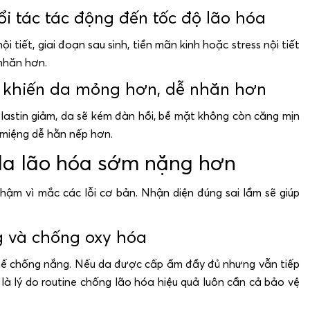
tuổi tác tác động đến tốc độ lão hóa
 tiết, giai đoạn sau sinh, tiền mãn kinh hoặc stress nội tiết
nhăn hơn.
an khiến da mỏng hơn, dễ nhăn hơn
lastin giảm, da sẽ kém đàn hồi, bề mặt không còn căng mịn
 miệng dễ hằn nếp hơn.
da lão hóa sớm nặng hơn
ậm vì mắc các lỗi cơ bản. Nhận diện đúng sai lầm sẽ giúp
 và chống oxy hóa
hế chống nắng. Nếu da được cấp ẩm đầy đủ nhưng vẫn tiếp
là lý do routine chống lão hóa hiệu quả luôn cần cả bảo vệ