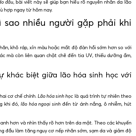
do đâu
, bài viết này sẽ giúp bạn hiểu rõ nguyên nhân da lão
hù hợp ngay từ hôm nay.
 sao nhiều người gặp phải khi
nhăn, khô ráp, xỉn màu hoặc mất độ đàn hồi sớm hơn so với
tác mà còn liên quan chặt chẽ đến tia UV, thiếu dưỡng ẩm,
 khác biệt giữa lão hóa sinh học với
 hai cơ chế chính.
Lão hóa sinh học
là quá trình tự nhiên theo
ng khi đó,
lão hóa ngoại sinh
đến từ ánh nắng, ô nhiễm, hút
hanh hơn và nhìn thấy rõ hơn trên da mặt. Theo các khuyến
hàng đầu làm tăng nguy cơ nếp nhăn sớm, sạm da và giảm độ