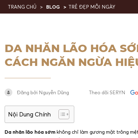
TRANG CHỦ
BLOG
TRẺ ĐẸP MỖI NGÀY
DA NHĂN LÃO HÓA SỚ
CÁCH NGĂN NGỪA HIỆ
Đăng bởi Nguyễn Dũng
Theo dõi SERYN
Nội Dung Chính
Da nhăn lão hóa sớm
không chỉ làm gương mặt trông mệt 