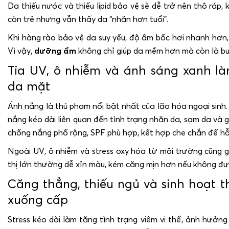
Da thiếu nước và thiếu lipid bảo vệ sẽ dễ trở nên thô ráp, k
còn trẻ nhưng vẫn thấy da “nhăn hơn tuổi”.
Khi hàng rào bảo vệ da suy yếu, độ ẩm bốc hơi nhanh hơn,
Vì vậy,
dưỡng ẩm
không chỉ giúp da mềm hơn mà còn là b
Tia UV, ô nhiễm và ánh sáng xanh là
da mặt
Ánh nắng là thủ phạm nổi bật nhất của lão hóa ngoại sinh
nắng kéo dài liên quan đến tình trạng nhăn da, sạm da và
chống nắng phổ rộng, SPF phù hợp, kết hợp che chắn để h
Ngoài UV, ô nhiễm và stress oxy hóa từ môi trường cũng 
thị lớn thường dễ xỉn màu, kém căng mịn hơn nếu không đư
Căng thẳng, thiếu ngủ và sinh hoạt 
xuống cấp
Stress kéo dài làm tăng tình trạng viêm vi thể, ảnh hưởng