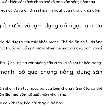
 xuất hiện các rãnh nhăn nhỏ rõ hơn vào sáng hôm sau.
 việc ngủ đủ và ổn định nhịp sinh hoạt quan trọng không kém
g ít nước và lạm dụng đồ ngọt làm da
hóa để duy trì cấu trúc khỏe mạnh. Chế độ ăn nhiều đường
 hút thuốc và uống ít nước khiến bề mặt da khô, xám và dễ
há kỹ nhưng da vẫn xuống cấp vì chưa tối ưu từ bên trong.
 mạnh, bỏ qua chống nắng, dùng sản
ản phẩm liên tục hoặc bỏ qua kem chống nắng đều có thể
ăn lão hóa sớm
sẽ xuất hiện nhanh hơn.
 da kích ứng kéo dài thay vì trẻ hóa.