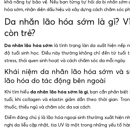
khả năng tự bảo vệ. Nếu bạn từng tự hỏi
da bị nhăn sớm 
hóa sớm, nhận diện dấu hiệu và xây dựng cách chăm sóc p
Da nhăn lão hóa sớm là gì? Vì
còn trẻ?
Da nhăn lão hóa sớm
là tình trạng làn da xuất hiện nếp 
độ tuổi sinh học. Điều này thường không chỉ đến từ tuổi 
stress, thói quen sinh hoạt và cách chăm sóc da mỗi ngày.
Khái niệm da nhăn lão hóa sớm và sự
lão hóa do tác động bên ngoài
Khi tìm hiểu
da nhăn lão hóa sớm là gì
, bạn cần phân biệt
tuổi, khi collagen và elastin giảm dần theo thời gian. Tro
thuốc, thiếu ngủ và chăm sóc da sai cách.
Điểm đáng chú ý là lão hóa ngoại sinh thường xuất hiện n
nghị da liễu cập nhật, tia UV là một trong những yếu tố 