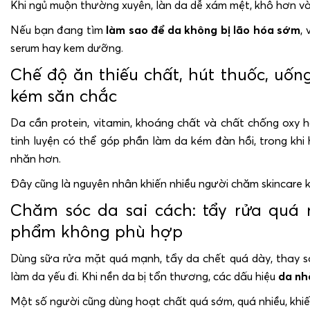
Khi ngủ muộn thường xuyên, làn da dễ xám mệt, khô hơn và
Nếu bạn đang tìm
làm sao để da không bị lão hóa sớm
,
serum hay kem dưỡng.
Chế độ ăn thiếu chất, hút thuốc, uốn
kém săn chắc
Da cần protein, vitamin, khoáng chất và chất chống oxy 
tinh luyện có thể góp phần làm da kém đàn hồi, trong khi
nhăn hơn.
Đây cũng là nguyên nhân khiến nhiều người chăm skincare k
Chăm sóc da sai cách: tẩy rửa quá
phẩm không phù hợp
Dùng sữa rửa mặt quá mạnh, tẩy da chết quá dày, thay s
làm da yếu đi. Khi nền da bị tổn thương, các dấu hiệu
da nh
Một số người cũng dùng hoạt chất quá sớm, quá nhiều, khiến