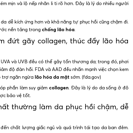
ém mịn và lộ nếp nhăn li ti rõ hơn. Đây là lý do nhiều người
 da dễ kích ứng hơn và khả năng tự phục hồi cũng chậm đi.
ước nền tảng trong
chống lão hóa
.
m đứt gãy collagen, thúc đẩy lão hóa
. UVA và UVB đều có thể gây tổn thương da; trong đó, phơi
 giảm độ đàn hồi. FDA và AAD đều nhấn mạnh việc chọn kem
ỗ trợ ngăn ngừa
lão hóa da mặt
sớm. (fda.gov)
góp phần làm suy giảm
collagen
. Đây là lý do da sống ở đô
ợc bảo vệ tốt.
thất thường làm da phục hồi chậm, dễ
 đến chất lượng giấc ngủ và quá trình tái tạo da ban đêm.