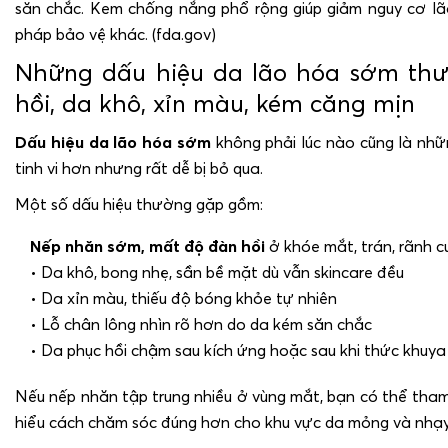
săn chắc. Kem chống nắng phổ rộng giúp giảm nguy cơ lã
pháp bảo vệ khác. (fda.gov)
Những dấu hiệu da lão hóa sớm thư
hồi, da khô, xỉn màu, kém căng mịn
Dấu hiệu da lão hóa sớm
không phải lúc nào cũng là nhữ
tinh vi hơn nhưng rất dễ bị bỏ qua.
Một số dấu hiệu thường gặp gồm:
Nếp nhăn sớm, mất độ đàn hồi
ở khóe mắt, trán, rãnh c
• Da khô, bong nhẹ, sần bề mặt dù vẫn skincare đều
• Da xỉn màu, thiếu độ bóng khỏe tự nhiên
• Lỗ chân lông nhìn rõ hơn do da kém săn chắc
• Da phục hồi chậm sau kích ứng hoặc sau khi thức khuya
Nếu nếp nhăn tập trung nhiều ở vùng mắt, bạn có thể th
hiểu cách chăm sóc đúng hơn cho khu vực da mỏng và nhạ