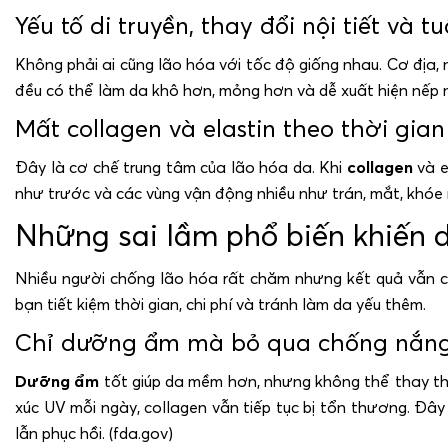
Yếu tố di truyền, thay đổi nội tiết và 
Không phải ai cũng lão hóa với tốc độ giống nhau. Cơ địa, nội
đều có thể làm da khô hơn, mỏng hơn và dễ xuất hiện nếp 
Mất collagen và elastin theo thời gi
Đây là cơ chế trung tâm của lão hóa da. Khi
collagen
và e
như trước và các vùng vận động nhiều như trán, mắt, khóe
Những sai lầm phổ biến khiến 
Nhiều người chống lão hóa rất chăm nhưng kết quả vẫn ch
bạn tiết kiệm thời gian, chi phí và tránh làm da yếu thêm.
Chỉ dưỡng ẩm mà bỏ qua chống nắng
Dưỡng ẩm
tốt giúp da mềm hơn, nhưng không thể thay t
xúc UV mỗi ngày, collagen vẫn tiếp tục bị tổn thương. Đây 
lẫn phục hồi. (fda.gov)