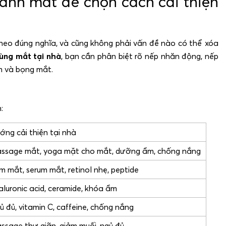
anh mắt để chọn cách cải thiện
heo đúng nghĩa, và cũng không phải vấn đề nào có thể xóa
ùng mắt tại nhà
, bạn cần phân biệt rõ nếp nhăn động, nếp
âm và bọng mắt.
:
ớng cải thiện tại nhà
ssage mắt, yoga mặt cho mắt, dưỡng ẩm, chống nắng
m mắt, serum mắt, retinol nhẹ, peptide
aluronic acid, ceramide, khóa ẩm
ủ đủ, vitamin C, caffeine, chống nắng
ssage thư giãn, giảm muối, ngủ đủ