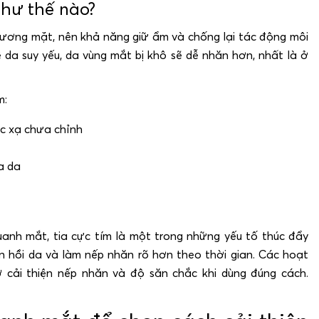
như thế nào?
ương mặt, nên khả năng giữ ẩm và chống lại tác động môi
da suy yếu, da vùng mắt bị khô sẽ dễ nhăn hơn, nhất là ở
m:
c xạ chưa chỉnh
a da
nh mắt, tia cực tím là một trong những yếu tố thúc đẩy
n hồi da và làm nếp nhăn rõ hơn theo thời gian. Các hoạt
ợ cải thiện nếp nhăn và độ săn chắc khi dùng đúng cách.