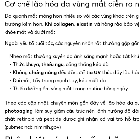
Cơ chế lão hóa da vùng mắt diễn ra 
Da quanh mắt mỏng hơn nhiều so với các vùng khác trên g
trường kém hơn. Khi
collagen
,
elastin
và hàng rào bảo vệ 
khóe mắt và dưới mắt.
Ngoài yếu tố tuổi tác, các nguyên nhân rất thường gặp gồ
Nheo mắt thường xuyên do ánh sáng mạnh hoặc tật khú
• Thức khuya,
thiếu ngủ
, căng thẳng kéo dài
• Không
chống nắng
đều đặn, để
tia UV
thúc đẩy lão hó
• Dụi mắt, tẩy trang mạnh tay, kéo miết da
• Thiếu dưỡng ẩm vùng mắt trong routine hằng ngày
Theo các cập nhật chuyên môn gần đây về lão hóa da qua
photoaging
, làm suy giảm cấu trúc nền, ảnh hưởng độ đà
chất retinoid và peptide được ghi nhận có vai trò hỗ tr
(pubmed.ncbi.nlm.nih.gov)