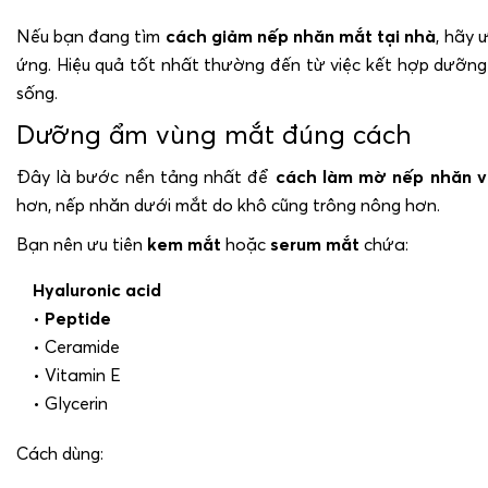
Nếu bạn đang tìm
cách giảm nếp nhăn mắt tại nhà
, hãy 
ứng. Hiệu quả tốt nhất thường đến từ việc kết hợp dưỡng 
sống.
Dưỡng ẩm vùng mắt đúng cách
Đây là bước nền tảng nhất để
cách làm mờ nếp nhăn 
hơn, nếp nhăn dưới mắt do khô cũng trông nông hơn.
Bạn nên ưu tiên
kem mắt
hoặc
serum mắt
chứa:
Hyaluronic acid
•
Peptide
• Ceramide
• Vitamin E
• Glycerin
Cách dùng: