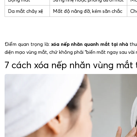
Da mắt chảy xệ
Mất độ nâng đỡ, kém săn chắc
Ch
Điểm quan trọng là:
xóa nếp nhăn quanh mắt tại nhà
thư
diện mạo vùng mắt, chứ không phải “biến mất ngay sau vài 
7 cách xóa nếp nhăn vùng mắt t