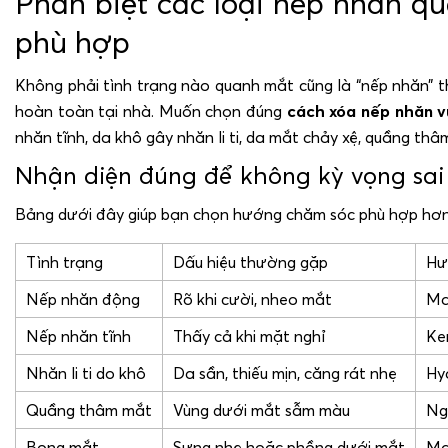
Phân biệt các loại nếp nhăn qu
phù hợp
Không phải tình trạng nào quanh mắt cũng là “nếp nhăn” t
hoàn toàn tại nhà. Muốn chọn đúng
cách xóa nếp nhăn v
nhăn tĩnh, da khô gây nhăn li ti, da mắt chảy xệ, quầng th
Nhận diện đúng để không kỳ vọng sai
Bảng dưới đây giúp bạn chọn hướng chăm sóc phù hợp hơn
Tình trạng
Dấu hiệu thường gặp
Hư
Nếp nhăn động
Rõ khi cười, nheo mắt
Ma
Nếp nhăn tĩnh
Thấy cả khi mặt nghỉ
Ke
Nhăn li ti do khô
Da sần, thiếu mịn, căng rát nhẹ
Hy
Quầng thâm mắt
Vùng dưới mắt sẫm màu
Ng
Bọng mắt
Sưng nhẹ hoặc phồng dưới mắt
Ma