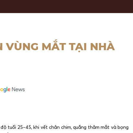
 VÙNG MẮT TẠI NHÀ
 độ tuổi 25–45, khi vết chân chim, quầng thâm mắt và bọng