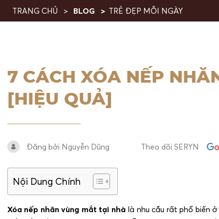
TRANG CHỦ
BLOG
TRẺ ĐẸP MỖI NGÀY
7 CÁCH XÓA NẾP NHĂN
[HIỆU QUẢ]
Đăng bởi Nguyễn Dũng
Theo dõi SERYN
Nội Dung Chính
Xóa nếp nhăn vùng mắt tại nhà
là nhu cầu rất phổ biến ở