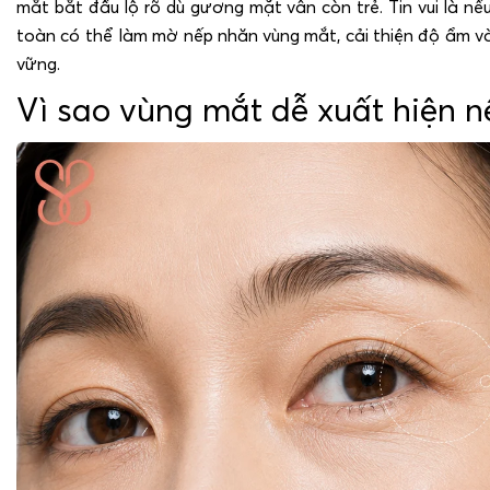
mắt bắt đầu lộ rõ dù gương mặt vẫn còn trẻ. Tin vui là n
toàn có thể làm mờ nếp nhăn vùng mắt, cải thiện độ ẩm và
vững.
Vì sao vùng mắt dễ xuất hiện 