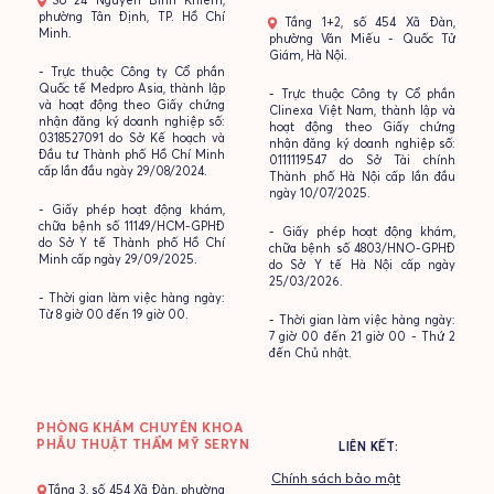
- Số 24 Nguyễn Bỉnh Khiêm,
phường Tân Định, TP. Hồ Chí
- Tầng 1+2, số 454 Xã Đàn,
Minh.
phường Văn Miếu - Quốc Tử
Giám, Hà Nội.
- Trực thuộc Công ty Cổ phần
Quốc tế Medpro Asia, thành lập
- Trực thuộc Công ty Cổ phần
và hoạt động theo Giấy chứng
Clinexa Việt Nam, thành lập và
nhận đăng ký doanh nghiệp số:
hoạt động theo Giấy chứng
0318527091 do Sở Kế hoạch và
nhận đăng ký doanh nghiệp số:
Đầu tư Thành phố Hồ Chí Minh
0111119547 do Sở Tài chính
cấp lần đầu ngày 29/08/2024.
Thành phố Hà Nội cấp lần đầu
ngày 10/07/2025.
- Giấy phép hoạt động khám,
chữa bệnh số 11149/HCM-GPHĐ
- Giấy phép hoạt động khám,
do Sở Y tế Thành phố Hồ Chí
chữa bệnh số 4803/HNO-GPHĐ
Minh cấp ngày 29/09/2025.
do Sở Y tế Hà Nội cấp ngày
25/03/2026.
- Thời gian làm việc hàng ngày:
Từ 8 giờ 00 đến 19 giờ 00.
- Thời gian làm việc hàng ngày:
7 giờ 00 đến 21 giờ 00 - Thứ 2
đến Chủ nhật.
PHÒNG KHÁM CHUYÊN KHOA
PHẪU THUẬT THẨM MỸ SERYN
LIÊN KẾT:
Chính sách bảo mật
- Tầng 3, số 454 Xã Đàn, phường