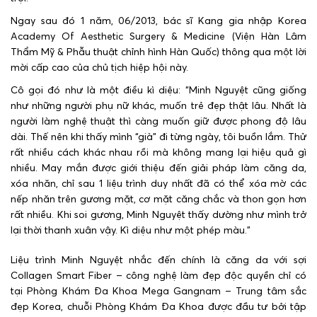
Ngay sau đó 1 năm, 06/2013, bác sĩ Kang gia nhập Korea
Academy Of Aesthetic Surgery & Medicine (Viện Hàn Lâm
Thẩm Mỹ & Phẫu thuật chỉnh hình Hàn Quốc) thông qua một lời
mời cấp cao của chủ tịch hiệp hội này.
Cô gọi đó như là một điều kì diệu: “Minh Nguyệt cũng giống
như những người phụ nữ khác, muốn trẻ đẹp thật lâu. Nhất là
người làm nghệ thuật thì càng muốn giữ được phong độ lâu
dài. Thế nên khi thấy mình “già” đi từng ngày, tôi buồn lắm. Thử
rất nhiều cách khác nhau rồi mà không mang lại hiệu quả gì
nhiều. May mắn được giới thiệu đến giải pháp làm căng da,
xóa nhăn, chỉ sau 1 liệu trình duy nhất đã có thể xóa mờ các
nếp nhăn trên gương mặt, cơ mặt căng chắc và thon gọn hơn
rất nhiều. Khi soi gương, Minh Nguyệt thấy dường như mình trở
lại thời thanh xuân vậy. Kì diệu như một phép màu.”
Liệu trình Minh Nguyệt nhắc đến chính là căng da với sợi
Collagen Smart Fiber – công nghệ làm đẹp độc quyền chỉ có
tại Phòng Khám Đa Khoa Mega Gangnam – Trung tâm sắc
đẹp Korea, chuỗi Phòng Khám Đa Khoa được đầu tư bởi tập