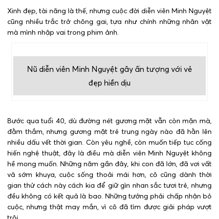
Xinh đẹp, tài năng là thế, nhưng cuộc đời diễn viên Minh Nguyệt
cũng nhiều trắc trở chông gai, tựa như chính những nhân vật
mà mình nhập vai trong phim ảnh.
Nũ diễn viên Minh Nguyệt gây ấn tượng với vẻ
đẹp hiền dịu
Bước qua tuổi 40, dù đường nét gương mặt vẫn còn mặn mà,
đằm thắm, nhưng gương mặt trẻ trung ngày nào đã hằn lên
nhiều dấu vết thời gian. Còn yêu nghề, còn muốn tiếp tục cống
hiến nghệ thuật, đây là điều mà diễn viên Minh Nguyệt không
hề mong muốn. Những năm gần đây, khi con đã lớn, đã vơi vất
vả sớm khuya, cuộc sống thoải mái hơn, cô cũng dành thời
gian thử cách này cách kia để giữ gìn nhan sắc tươi trẻ, nhưng
đều không có kết quả là bao. Những tưởng phải chấp nhận bỏ
cuộc, nhưng thật may mắn, vì cô đã tìm được giải pháp vượt
trội.