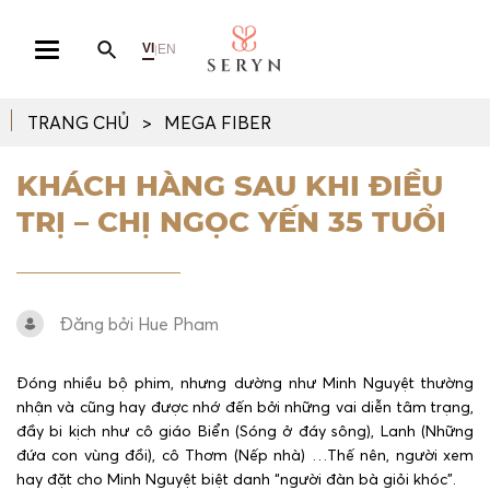
VI
EN
|
TRANG CHỦ
MEGA FIBER
KHÁCH HÀNG SAU KHI ĐIỀU
TRỊ – CHỊ NGỌC YẾN 35 TUỔI
Đăng bởi Hue Pham
Đóng nhiều bộ phim, nhưng dường như Minh Nguyệt thường
nhận và cũng hay được nhớ đến bởi những vai diễn tâm trạng,
đầy bi kịch như cô giáo Biển (Sóng ở đáy sông), Lanh (Những
đứa con vùng đồi), cô Thơm (Nếp nhà) …Thế nên, người xem
hay đặt cho Minh Nguyệt biệt danh “người đàn bà giỏi khóc”.