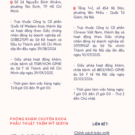
- Số 24 Nguyễn Bỉnh Khiêm,
phường Tân Định, TP. Hồ Chí
- Tầng 1+2, số 454 Xã Đàn,
Minh.
phường Văn Miếu - Quốc Tử
Giám, Hà Nội.
- Trực thuộc Công ty Cổ phần
Quốc tế Medpro Asia, thành lập
- Trực thuộc Công ty Cổ phần
và hoạt động theo Giấy chứng
Clinexa Việt Nam, thành lập và
nhận đăng ký doanh nghiệp số:
hoạt động theo Giấy chứng
0318527091 do Sở Kế hoạch và
nhận đăng ký doanh nghiệp số:
Đầu tư Thành phố Hồ Chí Minh
0111119547 do Sở Tài chính
cấp lần đầu ngày 29/08/2024.
Thành phố Hà Nội cấp lần đầu
ngày 10/07/2025.
- Giấy phép hoạt động khám,
chữa bệnh số 11149/HCM-GPHĐ
- Giấy phép hoạt động khám,
do Sở Y tế Thành phố Hồ Chí
chữa bệnh số 4803/HNO-GPHĐ
Minh cấp ngày 29/09/2025.
do Sở Y tế Hà Nội cấp ngày
25/03/2026.
- Thời gian làm việc hàng ngày:
Từ 8 giờ 00 đến 19 giờ 00.
- Thời gian làm việc hàng ngày:
7 giờ 00 đến 21 giờ 00 - Thứ 2
đến Chủ nhật.
PHÒNG KHÁM CHUYÊN KHOA
PHẪU THUẬT THẨM MỸ SERYN
LIÊN KẾT:
Chính sách bảo mật