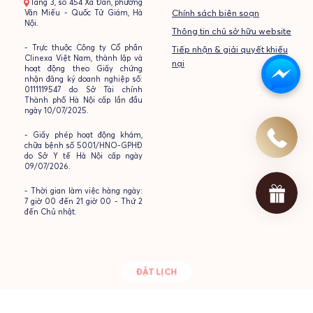
- Tầng 3, số 454 Xã Đàn, phường
Văn Miếu - Quốc Tử Giám, Hà
Chính sách biên soạn
Nội.
Thông tin chủ sở hữu website
- Trực thuộc Công ty Cổ phần
Tiếp nhận & giải quyết khiếu
Clinexa Việt Nam, thành lập và
nại
hoạt động theo Giấy chứng
nhận đăng ký doanh nghiệp số:
0111119547 do Sở Tài chính
Thành phố Hà Nội cấp lần đầu
ngày 10/07/2025.
- Giấy phép hoạt động khám,
chữa bệnh số 5001/HNO-GPHĐ
do Sở Y tế Hà Nội cấp ngày
09/07/2026.
- Thời gian làm việc hàng ngày:
7 giờ 00 đến 21 giờ 00 - Thứ 2
đến Chủ nhật.
ĐẶT LỊCH