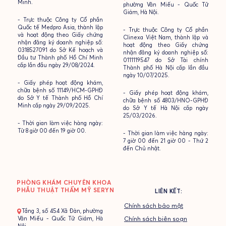
Minh.
phường Văn Miếu - Quốc Tử
Giám, Hà Nội.
- Trực thuộc Công ty Cổ phần
Quốc tế Medpro Asia, thành lập
- Trực thuộc Công ty Cổ phần
và hoạt động theo Giấy chứng
Clinexa Việt Nam, thành lập và
nhận đăng ký doanh nghiệp số:
hoạt động theo Giấy chứng
0318527091 do Sở Kế hoạch và
nhận đăng ký doanh nghiệp số:
Đầu tư Thành phố Hồ Chí Minh
0111119547 do Sở Tài chính
cấp lần đầu ngày 29/08/2024.
Thành phố Hà Nội cấp lần đầu
ngày 10/07/2025.
- Giấy phép hoạt động khám,
chữa bệnh số 11149/HCM-GPHĐ
- Giấy phép hoạt động khám,
do Sở Y tế Thành phố Hồ Chí
chữa bệnh số 4803/HNO-GPHĐ
Minh cấp ngày 29/09/2025.
do Sở Y tế Hà Nội cấp ngày
25/03/2026.
- Thời gian làm việc hàng ngày:
Từ 8 giờ 00 đến 19 giờ 00.
- Thời gian làm việc hàng ngày:
7 giờ 00 đến 21 giờ 00 - Thứ 2
đến Chủ nhật.
PHÒNG KHÁM CHUYÊN KHOA
PHẪU THUẬT THẨM MỸ SERYN
LIÊN KẾT:
Chính sách bảo mật
- Tầng 3, số 454 Xã Đàn, phường
Văn Miếu - Quốc Tử Giám, Hà
Chính sách biên soạn