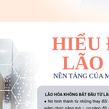
HIỂU
LÃO
NỀN TẢNG CỦA 
LÃO HÓA KHÔNG BẮT ĐẦU TỪ LÀ
● Nó hình thành từ những thay đổi
giảm chức năng mô – cơ nâng đỡ, r