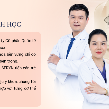
NH HỌC
 ty Cổ phần Quốc tế
hóa.
 hóa bền vững chỉ có
bên trong.
 SERYN tiếp cận trẻ
u y khoa, chúng tôi
hợp với từng cơ thể