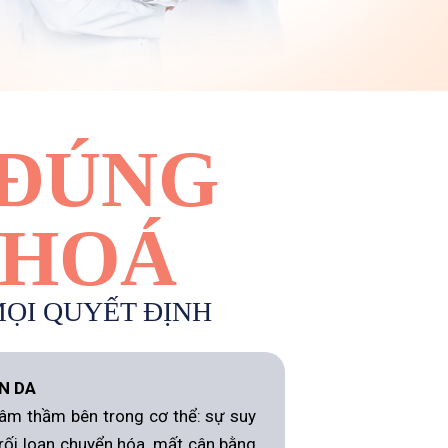
 ĐÚNG
 HOÁ
MỌI QUYẾT ĐỊNH
N DA
 âm thầm bên trong cơ thể: sự suy
ối loạn chuyển hóa, mất cân bằng