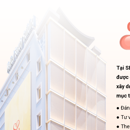
Tại S
được 
xây d
mục t
● Đán
● Tư 
● Theo