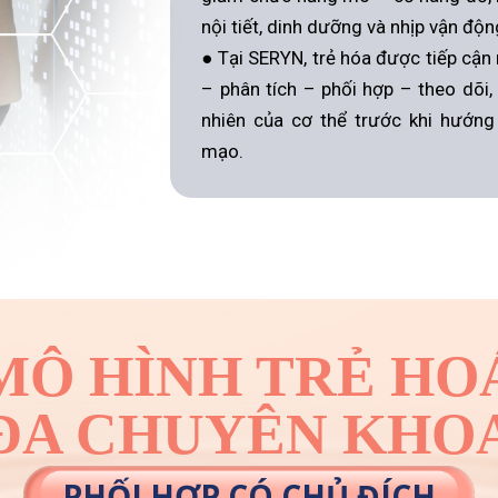
nội tiết, dinh dưỡng và nhịp vận độn
● Tại SERYN, trẻ hóa được tiếp cận
– phân tích – phối hợp – theo dõi,
nhiên của cơ thể trước khi hướng 
mạo.
MÔ HÌNH TRẺ HO
ĐA CHUYÊN KHO
PHỐI HỢP CÓ CHỦ ĐÍCH