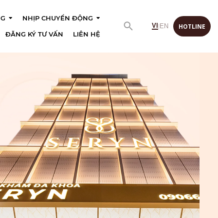
NG
NHỊP CHUYỂN ĐỘNG
VI
HOTLINE
EN
|
ĐĂNG KÝ TƯ VẤN
LIÊN HỆ