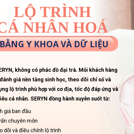
LỘ TRÌNH
CÁ NHÂN HOÁ
BẰNG Y KHOA VÀ DỮ LIỆU
ERYN, không có phác đồ đại trà. Mỗi khách hàng
đánh giá nền tảng sinh học, theo dõi chỉ số và
ựng lộ trình phù hợp với cơ địa, tốc độ đáp ứng và
iêu cá nhân. SERYN đồng hành xuyên suốt từ:
h giá ban đầu
vấn chuyên môn
 dõi và điều chỉnh lộ trình