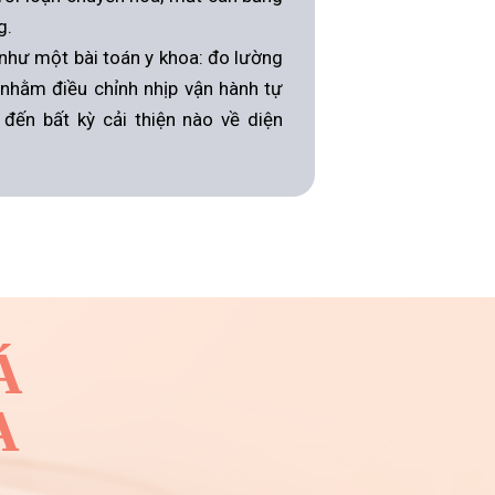
g.
 như một bài toán y khoa: đo lường
 nhằm điều chỉnh nhịp vận hành tự
đến bất kỳ cải thiện nào về diện
Á
A