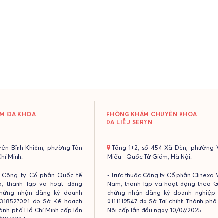
M ĐA KHOA
PHÒNG KHÁM CHUYÊN KHOA
DA LIỄU SERYN
yễn Bỉnh Khiêm, phường Tân
- Tầng 1+2, số 454 Xã Đàn, phường 
Chí Minh.
Miếu - Quốc Tử Giám, Hà Nội.
c Công ty Cổ phần Quốc tế
- Trực thuộc Công ty Cổ phần Clinexa V
a, thành lập và hoạt động
Nam, thành lập và hoạt động theo G
chứng nhận đăng ký doanh
chứng nhận đăng ký doanh nghiệp 
0318527091 do Sở Kế hoạch
0111119547 do Sở Tài chính Thành phố
ành phố Hồ Chí Minh cấp lần
Nội cấp lần đầu ngày 10/07/2025.