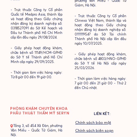
phường Văn Miếu - Quốc Tử
Giám, Hà Nội.
- Trực thuộc Công ty Cổ phần
Quốc tế Medpro Asia, thành lập
- Trực thuộc Công ty Cổ phần
và hoạt động theo Giấy chứng
Clinexa Việt Nam, thành lập và
nhận đăng ký doanh nghiệp số:
hoạt động theo Giấy chứng
0318527091 do Sở Kế hoạch và
nhận đăng ký doanh nghiệp số:
Đầu tư Thành phố Hồ Chí Minh
0111119547 do Sở Tài chính
cấp lần đầu ngày 29/08/2024.
Thành phố Hà Nội cấp lần đầu
ngày 10/07/2025.
- Giấy phép hoạt động khám,
chữa bệnh số 11149/HCM-GPHĐ
- Giấy phép hoạt động khám,
do Sở Y tế Thành phố Hồ Chí
chữa bệnh số 4803/HNO-GPHĐ
Minh cấp ngày 29/09/2025.
do Sở Y tế Hà Nội cấp ngày
25/03/2026.
- Thời gian làm việc hàng ngày:
Từ 8 giờ 00 đến 19 giờ 00.
- Thời gian làm việc hàng ngày:
7 giờ 00 đến 21 giờ 00 - Thứ 2
đến Chủ nhật.
PHÒNG KHÁM CHUYÊN KHOA
PHẪU THUẬT THẨM MỸ SERYN
LIÊN KẾT:
Chính sách bảo mật
- Tầng 3, số 454 Xã Đàn, phường
Văn Miếu - Quốc Tử Giám, Hà
Chính sách biên soạn
Nội.