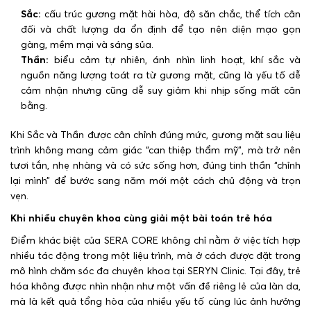
Sắc:
cấu trúc gương mặt hài hòa, độ săn chắc, thể tích cân
đối và chất lượng da ổn định để tạo nên diện mạo gọn
gàng, mềm mại và sáng sủa.
Thần:
biểu cảm tự nhiên, ánh nhìn linh hoạt, khí sắc và
nguồn năng lượng toát ra từ gương mặt, cũng là yếu tố dễ
cảm nhận nhưng cũng dễ suy giảm khi nhịp sống mất cân
bằng.
Khi Sắc và Thần được cân chỉnh đúng mức, gương mặt sau liệu
trình không mang cảm giác “can thiệp thẩm mỹ”, mà trở nên
tươi tắn, nhẹ nhàng và có sức sống hơn, đúng tinh thần “chỉnh
lại mình” để bước sang năm mới một cách chủ động và trọn
vẹn.
Khi nhiều chuyên khoa cùng giải một bài toán trẻ hóa
Điểm khác biệt của SERA CORE không chỉ nằm ở việc tích hợp
nhiều tác động trong một liệu trình, mà ở cách được đặt trong
mô hình chăm sóc đa chuyên khoa tại SERYN Clinic. Tại đây, trẻ
hóa không được nhìn nhận như một vấn đề riêng lẻ của làn da,
mà là kết quả tổng hòa của nhiều yếu tố cùng lúc ảnh hưởng