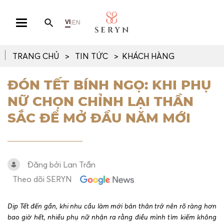
VI
EN
|
TRANG CHỦ
TIN TỨC
KHÁCH HÀNG
ĐÓN TẾT BÍNH NGỌ: KHI PHỤ
NỮ CHỌN CHỈNH LẠI THẦN
SẮC ĐỂ MỞ ĐẦU NĂM MỚI
Đăng bởi Lan Trần
Theo dõi SERYN
Dịp Tết đến gần, khi nhu cầu làm mới bản thân trở nên rõ ràng hơn
bao giờ hết, nhiều phụ nữ nhận ra rằng điều mình tìm kiếm không