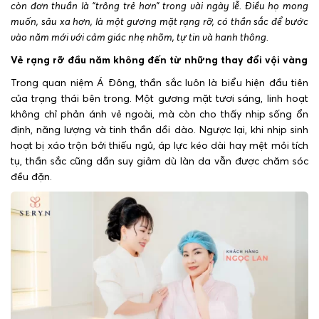
còn đơn thuần là “trông trẻ hơn” trong vài ngày lễ. Điều họ mong
muốn, sâu xa hơn, là một gương mặt rạng rỡ, có thần sắc để bước
vào năm mới với cảm giác nhẹ nhõm, tự tin và hanh thông.
Vẻ rạng rỡ đầu năm không đến từ những thay đổi vội vàng
Trong quan niệm Á Đông, thần sắc luôn là biểu hiện đầu tiên
của trạng thái bên trong. Một gương mặt tươi sáng, linh hoạt
không chỉ phản ánh vẻ ngoài, mà còn cho thấy nhịp sống ổn
định, năng lượng và tinh thần dồi dào. Ngược lại, khi nhịp sinh
hoạt bị xáo trộn bởi thiếu ngủ, áp lực kéo dài hay mệt mỏi tích
tụ, thần sắc cũng dần suy giảm dù làn da vẫn được chăm sóc
đều đặn.