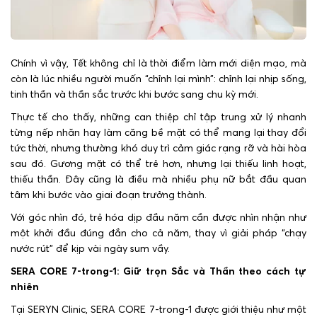
Chính vì vậy, Tết không chỉ là thời điểm làm mới diện mạo, mà
còn là lúc nhiều người muốn “chỉnh lại mình”: chỉnh lại nhịp sống,
tinh thần và thần sắc trước khi bước sang chu kỳ mới.
Thực tế cho thấy, những can thiệp chỉ tập trung xử lý nhanh
từng nếp nhăn hay làm căng bề mặt có thể mang lại thay đổi
tức thời, nhưng thường khó duy trì cảm giác rạng rỡ và hài hòa
sau đó. Gương mặt có thể trẻ hơn, nhưng lại thiếu linh hoạt,
thiếu thần. Đây cũng là điều mà nhiều phụ nữ bắt đầu quan
tâm khi bước vào giai đoạn trưởng thành.
Với góc nhìn đó, trẻ hóa dịp đầu năm cần được nhìn nhận như
một khởi đầu đúng đắn cho cả năm, thay vì giải pháp “chạy
nước rút” để kịp vài ngày sum vầy.
SERA CORE 7-trong-1: Giữ trọn Sắc và Thần theo cách tự
nhiên
Tại SERYN Clinic, SERA CORE 7-trong-1 được giới thiệu như một