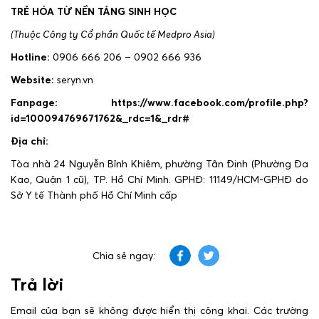
TRẺ HÓA TỪ NỀN TẢNG SINH HỌC
(Thuộc Công ty Cổ phần Quốc tế Medpro Asia)
Hotline:
0906 666 206 – 0902 666 936
Website:
seryn.vn
Fanpage: https://www.facebook.com/profile.php?
id=100094769671762&_rdc=1&_rdr#
Địa chỉ:
Tòa nhà 24 Nguyễn Bỉnh Khiêm, phường Tân Định (Phường Đa
Kao, Quận 1 cũ), TP. Hồ Chí Minh. GPHĐ: 11149/HCM-GPHĐ do
Sở Y tế Thành phố Hồ Chí Minh cấp
Chia sẻ ngay:
Trả lời
Email của bạn sẽ không được hiển thị công khai.
Các trường