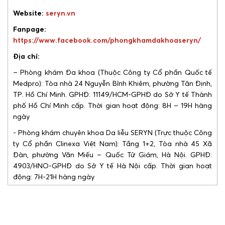
Website:
seryn.vn
Fanpage:
https://www.facebook.com/phongkhamdakhoaseryn/
Địa chỉ:
– Phòng khám Đa khoa (Thuộc Công ty Cổ phần Quốc tế
Medpro): Tòa nhà 24 Nguyễn Bỉnh Khiêm, phường Tân Định,
TP. Hồ Chí Minh. GPHĐ: 11149/HCM-GPHĐ do Sở Y tế Thành
phố Hồ Chí Minh cấp. Thời gian hoạt động: 8H – 19H hàng
ngày
󠁯- Phòng khám chuyên khoa Da liễu SERYN (Trực thuộc Công
ty Cổ phần Clinexa Việt Nam): Tầng 1+2, Tòa nhà 45 Xã
Đàn, phường Văn Miếu – Quốc Tử Giám, Hà Nội. GPHĐ:
4903/HNO-GPHĐ do Sở Y tế Hà Nội cấp. Thời gian hoạt
động: 7H-21H hàng ngày