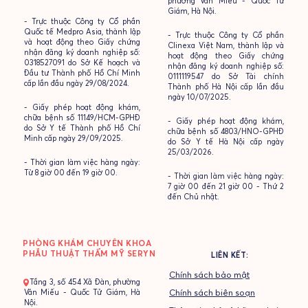
phường Văn Miếu - Quốc Tử
Giám, Hà Nội.
- Trực thuộc Công ty Cổ phần
Quốc tế Medpro Asia, thành lập
- Trực thuộc Công ty Cổ phần
và hoạt động theo Giấy chứng
Clinexa Việt Nam, thành lập và
nhận đăng ký doanh nghiệp số:
hoạt động theo Giấy chứng
0318527091 do Sở Kế hoạch và
nhận đăng ký doanh nghiệp số:
Đầu tư Thành phố Hồ Chí Minh
0111119547 do Sở Tài chính
cấp lần đầu ngày 29/08/2024.
Thành phố Hà Nội cấp lần đầu
ngày 10/07/2025.
- Giấy phép hoạt động khám,
chữa bệnh số 11149/HCM-GPHĐ
- Giấy phép hoạt động khám,
do Sở Y tế Thành phố Hồ Chí
chữa bệnh số 4803/HNO-GPHĐ
Minh cấp ngày 29/09/2025.
do Sở Y tế Hà Nội cấp ngày
25/03/2026.
- Thời gian làm việc hàng ngày:
Từ 8 giờ 00 đến 19 giờ 00.
- Thời gian làm việc hàng ngày:
7 giờ 00 đến 21 giờ 00 - Thứ 2
đến Chủ nhật.
PHÒNG KHÁM CHUYÊN KHOA
PHẪU THUẬT THẨM MỸ SERYN
LIÊN KẾT:
Chính sách bảo mật
- Tầng 3, số 454 Xã Đàn, phường
Văn Miếu - Quốc Tử Giám, Hà
Chính sách biên soạn
Nội.