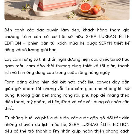
Bên cạnh các đặc quyền làm đẹp, khách hàng tham gia
chương trình còn có cơ hội sở hữu SERA LUXBAG ÉLITE
EDITION – phiên bản túi xách mùa hè được SERYN thiết kế
riêng với số lượng giới hạn.
Lấy cảm hứng từ tinh thần nghỉ dưỡng hiện đại, chiếc túi sở hữu
gam màu cam đào thời thượng cùng thiết kế tối giản, thanh
lịch và tính ứng dụng cao trong cuộc sống hàng ngày.
Form dáng đứng hiện đại kết hợp chất liệu canvas dày dặn
giúp giữ phom tốt nhưng vẫn tạo cảm giác nhẹ nhàng khi sử
dụng. Không gian bên trong rộng rãi, phù hợp để mang theo
điện thoại, mỹ phẩm, ví tiền, iPad và các vật dụng cá nhân cần
thiết.
Từ những buổi cà phê cuối tuần, các cuộc gặp gỡ đối tác đến
những chuyến du lịch mùa hè, SERA LUXBAG ÉLITE EDITION
đều có thể trở thành điểm nhấn giúp hoàn thiện phong cách