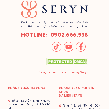
Đánh thức vẻ đẹp vốn có bằng sự thấu hiểu
cơ thể và sự chuẩn xác của y khoa
HOTLINE: 0902.666.936
Designed and developed by Seryn
PHÒNG KHÁM ĐA KHOA
PHÒNG KHÁM CHUYÊN
KHOA
DA LIỄU SERYN
- Số 24 Nguyễn Bỉnh Khiêm,
phường Tân Định, TP. Hồ Chí
- Tầng 1+2, số 454 Xã Đàn,
Minh.