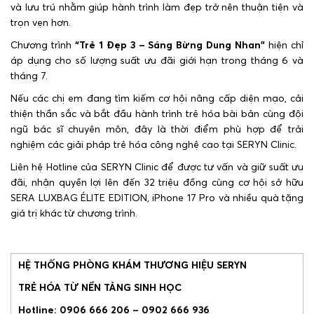
và lưu trú nhằm giúp hành trình làm đẹp trở nên thuận tiện và
trọn vẹn hơn.
Chương trình
“Trẻ 1 Đẹp 3 – Sáng Bừng Dung Nhan”
hiện chỉ
áp dụng cho số lượng suất ưu đãi giới hạn trong tháng 6 và
tháng 7.
Nếu các chị em đang tìm kiếm cơ hội nâng cấp diện mạo, cải
thiện thần sắc và bắt đầu hành trình trẻ hóa bài bản cùng đội
ngũ bác sĩ chuyên môn, đây là thời điểm phù hợp để trải
nghiệm các giải pháp trẻ hóa công nghệ cao tại SERYN Clinic.
Liên hệ Hotline của SERYN Clinic để được tư vấn và giữ suất ưu
đãi, nhận quyền lợi lên đến 32 triệu đồng cùng cơ hội sở hữu
SERA LUXBAG ÉLITE EDITION, iPhone 17 Pro và nhiều quà tặng
giá trị khác từ chương trình.
HỆ THỐNG PHÒNG KHÁM THƯƠNG HIỆU SERYN
TRẺ HÓA TỪ NỀN TẢNG SINH HỌC
Hotline: 0906 666 206 – 0902 666 936