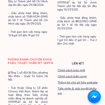
Đầu tư Thành phố Hồ Chí Minh
0111119547 do Sở Tài chính
cấp lần đầu ngày 29/08/2024.
Thành phố Hà Nội cấp lần đầu
ngày 10/07/2025.
- Giấy phép hoạt động khám,
chữa bệnh số 11149/HCM-GPHĐ
- Giấy phép hoạt động khám,
do Sở Y tế Thành phố Hồ Chí
chữa bệnh số 4803/HNO-GPHĐ
Minh cấp ngày 29/09/2025.
do Sở Y tế Hà Nội cấp ngày
25/03/2026.
- Thời gian làm việc hàng ngày:
Từ 8 giờ 00 đến 19 giờ 00.
- Thời gian làm việc hàng ngày:
7 giờ 00 đến 21 giờ 00 - Thứ 2
đến Chủ nhật.
PHÒNG KHÁM CHUYÊN KHOA
PHẪU THUẬT THẨM MỸ SERYN
LIÊN KẾT:
Chính sách bảo mật
- Tầng 3, số 454 Xã Đàn, phường
Văn Miếu - Quốc Tử Giám, Hà
Chính sách biên soạn
Nội.
Thông tin chủ sở hữu website
- Trực thuộc Công ty Cổ phần
Tiếp nhận & giải quyết khiếu
Clinexa Việt Nam, thành lập và
nại
hoạt động theo Giấy chứng
nhận đăng ký doanh nghiệp số:
0111119547 do Sở Tài chính