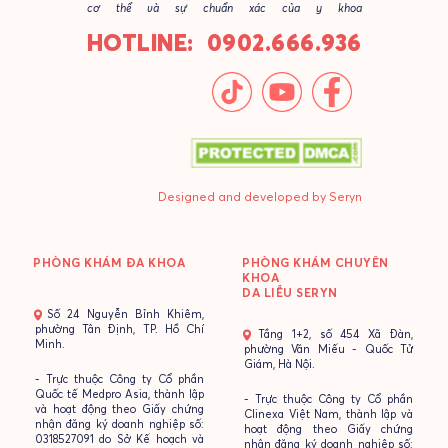
cơ thể và sự chuẩn xác của y khoa
HOTLINE: 0902.666.936
Designed and developed by Seryn
PHÒNG KHÁM ĐA KHOA
PHÒNG KHÁM CHUYÊN
KHOA
DA LIỄU SERYN
- Số 24 Nguyễn Bỉnh Khiêm,
phường Tân Định, TP. Hồ Chí
- Tầng 1+2, số 454 Xã Đàn,
Minh.
phường Văn Miếu - Quốc Tử
Giám, Hà Nội.
- Trực thuộc Công ty Cổ phần
Quốc tế Medpro Asia, thành lập
- Trực thuộc Công ty Cổ phần
và hoạt động theo Giấy chứng
Clinexa Việt Nam, thành lập và
nhận đăng ký doanh nghiệp số:
hoạt động theo Giấy chứng
0318527091 do Sở Kế hoạch và
nhận đăng ký doanh nghiệp số: