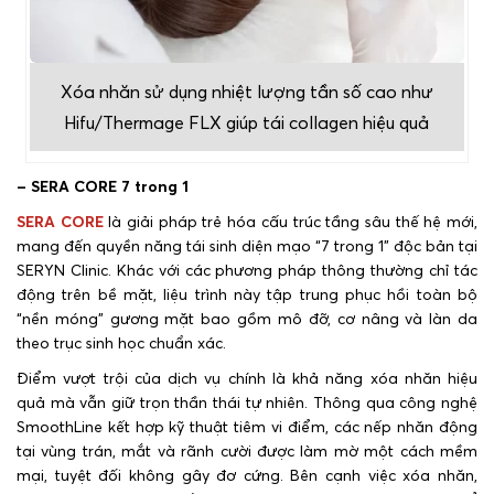
Xóa nhăn sử dụng nhiệt lượng tần số cao như
Hifu/Thermage FLX giúp tái collagen hiệu quả
– SERA CORE 7 trong 1
SERA CORE
là giải pháp trẻ hóa cấu trúc tầng sâu thế hệ mới,
mang đến quyền năng tái sinh diện mạo “7 trong 1” độc bản tại
SERYN Clinic. Khác với các phương pháp thông thường chỉ tác
động trên bề mặt, liệu trình này tập trung phục hồi toàn bộ
“nền móng” gương mặt bao gồm mô đỡ, cơ nâng và làn da
theo trục sinh học chuẩn xác.
Điểm vượt trội của dịch vụ chính là khả năng xóa nhăn hiệu
quả mà vẫn giữ trọn thần thái tự nhiên. Thông qua công nghệ
SmoothLine kết hợp kỹ thuật tiêm vi điểm, các nếp nhăn động
tại vùng trán, mắt và rãnh cười được làm mờ một cách mềm
mại, tuyệt đối không gây đơ cứng. Bên cạnh việc xóa nhăn,