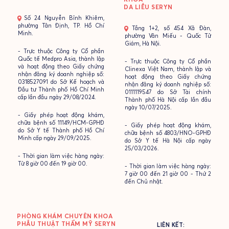
DA LIỄU SERYN
- Số 24 Nguyễn Bỉnh Khiêm,
phường Tân Định, TP. Hồ Chí
- Tầng 1+2, số 454 Xã Đàn,
Minh.
phường Văn Miếu - Quốc Tử
Giám, Hà Nội.
- Trực thuộc Công ty Cổ phần
Quốc tế Medpro Asia, thành lập
- Trực thuộc Công ty Cổ phần
và hoạt động theo Giấy chứng
Clinexa Việt Nam, thành lập và
nhận đăng ký doanh nghiệp số:
hoạt động theo Giấy chứng
0318527091 do Sở Kế hoạch và
nhận đăng ký doanh nghiệp số:
Đầu tư Thành phố Hồ Chí Minh
0111119547 do Sở Tài chính
cấp lần đầu ngày 29/08/2024.
Thành phố Hà Nội cấp lần đầu
ngày 10/07/2025.
- Giấy phép hoạt động khám,
chữa bệnh số 11149/HCM-GPHĐ
- Giấy phép hoạt động khám,
do Sở Y tế Thành phố Hồ Chí
chữa bệnh số 4803/HNO-GPHĐ
Minh cấp ngày 29/09/2025.
do Sở Y tế Hà Nội cấp ngày
25/03/2026.
- Thời gian làm việc hàng ngày:
Từ 8 giờ 00 đến 19 giờ 00.
- Thời gian làm việc hàng ngày:
7 giờ 00 đến 21 giờ 00 - Thứ 2
đến Chủ nhật.
PHÒNG KHÁM CHUYÊN KHOA
PHẪU THUẬT THẨM MỸ SERYN
LIÊN KẾT: