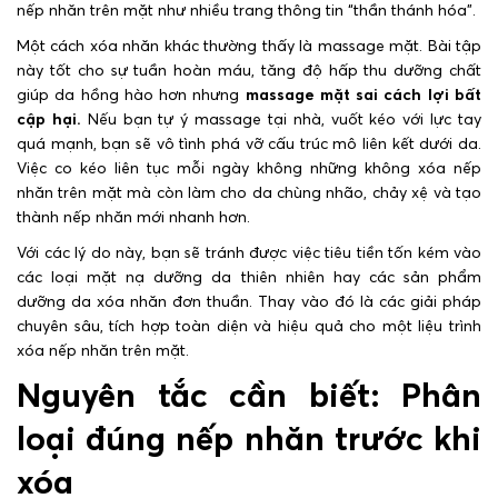
nếp nhăn trên mặt như nhiều trang thông tin “thần thánh hóa”.
Một cách xóa nhăn khác thường thấy là massage mặt. Bài tập
này tốt cho sự tuần hoàn máu, tăng độ hấp thu dưỡng chất
giúp da hồng hào hơn nhưng
massage mặt sai cách lợi bất
cập hại.
Nếu bạn tự ý massage tại nhà, vuốt kéo với lực tay
quá mạnh, bạn sẽ vô tình phá vỡ cấu trúc mô liên kết dưới da.
Việc co kéo liên tục mỗi ngày không những không xóa nếp
nhăn trên mặt mà còn làm cho da chùng nhão, chảy xệ và tạo
thành nếp nhăn mới nhanh hơn.
Với các lý do này, bạn sẽ tránh được việc tiêu tiền tốn kém vào
các loại mặt nạ dưỡng da thiên nhiên hay các sản phẩm
dưỡng da xóa nhăn đơn thuần. Thay vào đó là các giải pháp
chuyên sâu, tích hợp toàn diện và hiệu quả cho một liệu trình
xóa nếp nhăn trên mặt.
Nguyên tắc cần biết: Phân
loại đúng nếp nhăn trước khi
xóa