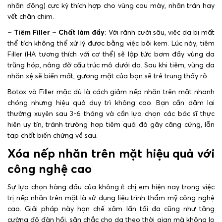
nhăn động) cực kỳ thích hợp cho vùng cau mày, nhăn trán hay
vết chân chim.
– Tiêm Filler – Chất làm đầy
: Với rãnh cười sâu, việc da bị mất
thể tích không thể xử lý được bằng việc bôi kem. Lúc này, tiêm
Filler (HA tương thích với cơ thể) sẽ lập tức bơm đầy vùng da
trũng hóp, nâng đỡ cấu trúc mô dưới da. Sau khi tiêm, vùng da
nhăn xệ sẽ biến mất, gương mặt của bạn sẽ trẻ trung thấy rõ.
Botox và Filler mặc dù là cách giảm nếp nhăn trên mặt nhanh
chóng nhưng hiệu quả duy trì không cao. Bạn cần dặm lại
thường xuyên sau 3-6 tháng và cần lựa chọn các bác sĩ thực
hiện uy tín, tránh trường hợp tiêm quá đà gây căng cứng, lẫn
tạp chất biến chứng về sau.
Xóa nếp nhăn trên mặt hiệu quả với
công nghệ cao
Sự lựa chọn hàng đầu của không ít chị em hiện nay trong việc
trị nếp nhăn trên mặt là sử dụng liệu trình thẩm mỹ công nghệ
cao. Giải pháp này hạn chế xâm lấn tối đa cũng như tăng
cường độ đàn hồi, săn chắc cho da theo thời gian mà không lo