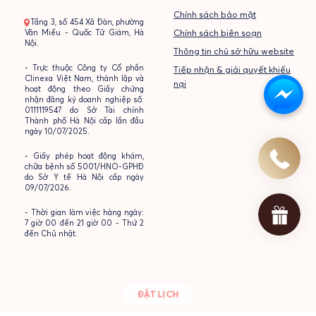
Chính sách bảo mật
- Tầng 3, số 454 Xã Đàn, phường
Văn Miếu - Quốc Tử Giám, Hà
Chính sách biên soạn
Nội.
Thông tin chủ sở hữu website
- Trực thuộc Công ty Cổ phần
Tiếp nhận & giải quyết khiếu
Clinexa Việt Nam, thành lập và
nại
hoạt động theo Giấy chứng
nhận đăng ký doanh nghiệp số:
0111119547 do Sở Tài chính
Thành phố Hà Nội cấp lần đầu
ngày 10/07/2025.
- Giấy phép hoạt động khám,
chữa bệnh số 5001/HNO-GPHĐ
do Sở Y tế Hà Nội cấp ngày
09/07/2026.
- Thời gian làm việc hàng ngày:
7 giờ 00 đến 21 giờ 00 - Thứ 2
đến Chủ nhật.
ĐẶT LỊCH