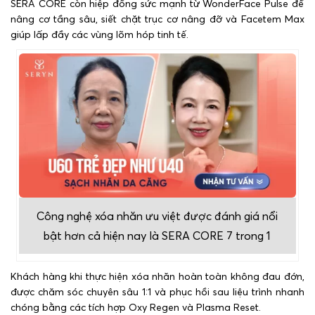
SERA CORE còn hiệp đồng sức mạnh từ WonderFace Pulse để
nâng cơ tầng sâu, siết chặt trục cơ nâng đỡ và Facetem Max
giúp lấp đầy các vùng lõm hóp tinh tế.
Công nghệ xóa nhăn ưu việt được đánh giá nổi
bật hơn cả hiện nay là SERA CORE 7 trong 1
Khách hàng khi thực hiện xóa nhăn hoàn toàn không đau đớn,
được chăm sóc chuyên sâu 1:1 và phục hồi sau liệu trình nhanh
chóng bằng các tích hợp Oxy Regen và Plasma Reset.