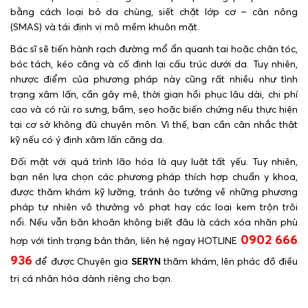
bằng cách loại bỏ da chùng, siết chặt lớp cơ – cân nông
(SMAS) và tái định vị mô mềm khuôn mặt.
Bác sĩ sẽ tiến hành rạch đường mổ ẩn quanh tai hoặc chân tóc,
bóc tách, kéo căng và cố định lại cấu trúc dưới da. Tuy nhiên,
nhược điểm của phương pháp này cũng rất nhiều như tình
trạng xâm lấn, cần gây mê, thời gian hồi phục lâu dài, chi phí
cao và có rủi ro sưng, bầm, sẹo hoặc biến chứng nếu thực hiện
tại cơ sở không đủ chuyên môn. Vì thế, bạn cần cân nhắc thật
kỹ nếu có ý định xâm lấn căng da.
Đối mặt với quá trình lão hóa là quy luật tất yếu. Tuy nhiên,
bạn nên lựa chọn các phương pháp thích hợp chuẩn y khoa,
được thăm khám kỹ lưỡng, tránh ảo tưởng về những phương
pháp tự nhiên vô thưởng vô phạt hay các loại kem trộn trôi
nổi.
Nếu vẫn băn khoăn không biết đâu là cách xóa nhăn phù
0902 666
hợp với tình trạng bản thân, liên hệ ngay HOTLINE
936
để được Chuyên gia
SERYN
thăm khám, lên phác đồ điều
trị cá nhân hóa dành riêng cho bạn.