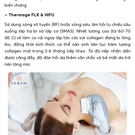
biến chứng.
– Thermage FLX & HIFU
Sử dụng sóng vô tuyến (RF) hoặc sóng siêu âm hội tụ chiếu sâu
xuống lớp hạ bì và lớp cơ (SMAS). Nhiệt lượng cao (từ 60-70
độ C) sẽ làm co rút ngay lập tức các sợi collagen đang bị lỏng
lẻo, đồng thời kích thích cơ thể sản sinh liên tục hàm lượng
collagen mới trong 3-6 tháng tiếp theo. Từ đó nếp nhăn dần
được căng đầy, độ đàn hồi da thêm săn chắc và bề mặt da trở
nên láng mịn.