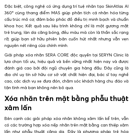
Đặc biệt, công nghệ có ứng dụng trí tuệ nhân tạo SkinAtlas AI
360° cùng thang điểm MAS giúp phân tích cá nhân hóa từng
cấu trúc mô cơ, đảm bảo phác đồ điều trị minh bạch và chuẩn
khoa học. Kết quả sau liệu trình không chỉ là một gương mặt
trẻ trung, làn da căng bóng, đều màu mà còn là thần sắc rạng
rỡ, giúp bạn sở hữu phiên bản cuốn hút nhất nhưng vẫn vẹn
nguyên nét riêng của chính mình.
Giải pháp xóa nhăn SERA CORE độc quyền tại SERYN Clinic là
lựa chọn tối ưu, hiệu quả và bền vững nhất hiện nay và được
đánh giá cao bởi đội ngũ chuyên gia hàng đầu. Đây cũng là
địa chỉ uy tín sở hữu cơ sở vật chất hiện đại, bác sĩ tay nghề
cao, các dịch vụ xe đưa đón, chăm sóc khách hàng chu đáo và
tận tình mà bạn không nên bỏ qua.
Xóa nhăn trên mặt bằng phẫu thuật
xâm lấn
Bên cạnh các giải pháp xóa nhăn không xâm lấn kể trên, vẫn
có các trường hợp xóa nếp nhăn trên mặt bằng can thiệp xâm
lấn như phẫu thuật căng da. Đây là phương pháp trẻ hóa