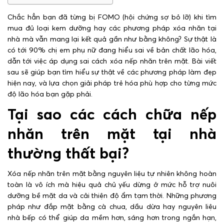
Chắc hẳn bạn đã từng bị FOMO (hội chứng sợ bỏ lỡ) khi tìm
mua đủ loại kem dưỡng hay các phương pháp xóa nhăn tại
nhà mà vẫn mang lại kết quả gần như bằng không? Sự thật là
có tới 90% chị em phụ nữ đang hiểu sai về bản chất lão hóa,
dẫn tới việc áp dụng sai cách xóa nếp nhăn trên mặt. Bài viết
sau sẽ giúp bạn tìm hiểu sự thật về các phương pháp làm đẹp
hiện nay, và lựa chọn giải pháp trẻ hóa phù hợp cho từng mức
độ lão hóa bạn gặp phải.
Tại sao các cách chữa nếp
nhăn trên mặt tại nhà
thường thất bại?
Xóa nếp nhăn trên mặt bằng nguyên liệu tự nhiên không hoàn
toàn là vô ích mà hiệu quả chủ yếu dừng ở mức hỗ trợ nuôi
dưỡng bề mặt da và cải thiện độ ẩm tạm thời. Những phương
pháp như đắp mặt bằng cà chua, dầu dừa hay nguyên liệu
nhà bếp có thể giúp da mềm hơn, sáng hơn trong ngắn hạn,