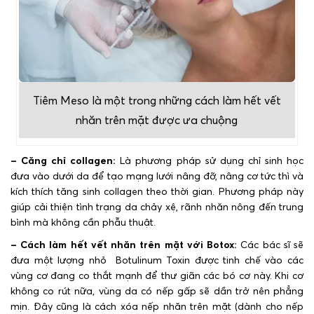
Tiêm Meso là một trong những cách làm hết vết
nhăn trên mặt được ưa chuộng
– Căng chỉ collagen:
Là phương pháp sử dụng chỉ sinh học
đưa vào dưới da để tạo mạng lưới nâng đỡ, nâng cơ tức thì và
kích thích tăng sinh collagen theo thời gian. Phương pháp này
giúp cải thiện tình trạng da chảy xệ, rãnh nhăn nông đến trung
bình mà không cần phẫu thuật.
– Cách làm hết vết nhăn trên mặt với Botox:
Các bác sĩ sẽ
đưa một lượng nhỏ Botulinum Toxin được tinh chế vào các
vùng cơ đang co thắt mạnh để thư giãn các bó cơ này. Khi cơ
không co rút nữa, vùng da có nếp gấp sẽ dần trở nên phẳng
mịn. Đây cũng là cách xóa nếp nhăn trên mặt (dành cho nếp