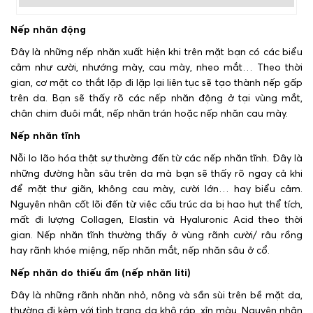
Nếp nhăn động
Đây là những nếp nhăn xuất hiện khi trên mặt bạn có các biểu
cảm như cười, nhướng mày, cau mày, nheo mắt… Theo thời
gian, cơ mặt co thắt lặp đi lặp lại liên tục sẽ tạo thành nếp gấp
trên da. Bạn sẽ thấy rõ các nếp nhăn động ở tại vùng mắt,
chân chim đuôi mắt, nếp nhăn trán hoặc nếp nhăn cau mày.
Nếp nhăn tĩnh
Nỗi lo lão hóa thật sự thường đến từ các nếp nhăn tĩnh. Đây là
những đường hằn sâu trên da mà bạn sẽ thấy rõ ngay cả khi
để mặt thư giãn, không cau mày, cười lớn… hay biểu cảm.
Nguyên nhân cốt lõi đến từ việc cấu trúc da bị hao hụt thể tích,
mất đi lượng Collagen, Elastin và Hyaluronic Acid theo thời
gian. Nếp nhăn tĩnh thường thấy ở vùng rãnh cười/ râu rồng
hay rãnh khóe miệng, nếp nhăn mắt, nếp nhăn sâu ở cổ.
Nếp nhăn do thiếu ẩm (nếp nhăn liti)
Đây là những rãnh nhăn nhỏ, nông và sần sùi trên bề mặt da,
thường đi kèm với tình trạng da khô ráp, xỉn màu. Nguyên nhân