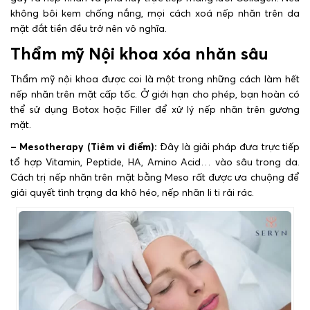
không bôi kem chống nắng, mọi cách xoá nếp nhăn trên da
mặt đắt tiền đều trở nên vô nghĩa.
Thẩm mỹ Nội khoa xóa nhăn sâu
Thẩm mỹ nội khoa được coi là một trong những cách làm hết
nếp nhăn trên mặt cấp tốc. Ở giới hạn cho phép, bạn hoàn có
thể sử dụng Botox hoặc Filler để xử lý nếp nhăn trên gương
mặt.
– Mesotherapy (Tiêm vi điểm):
Đây là giải pháp đưa trực tiếp
tổ hợp Vitamin, Peptide, HA, Amino Acid… vào sâu trong da.
Cách trị nếp nhăn trên mặt bằng Meso rất được ưa chuộng để
giải quyết tình trạng da khô héo, nếp nhăn li ti rải rác.