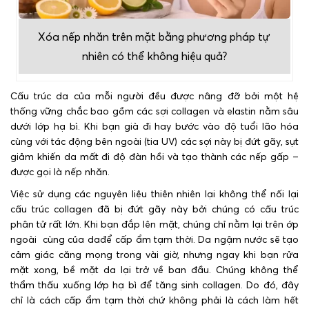
Xóa nếp nhăn trên mặt bằng phương pháp tự
nhiên có thể không hiệu quả?
Cấu trúc da của mỗi người đều được nâng đỡ bởi một hệ
thống vững chắc bao gồm các sợi collagen và elastin nằm sâu
dưới lớp hạ bì. Khi bạn già đi hay bước vào độ tuổi lão hóa
cùng với tác động bên ngoài (tia UV) các sợi này bị đứt gãy, sụt
giảm khiến da mất đi độ đàn hồi và tạo thành các nếp gấp –
được gọi là nếp nhăn.
Việc sử dụng các nguyên liệu thiên nhiên lại không thể nối lại
cấu trúc collagen đã bị đứt gãy này bởi chúng có cấu trúc
phân tử rất lớn. Khi bạn đắp lên mặt, chúng chỉ nằm lại trên ớp
ngoài cùng của dađể cấp ẩm tạm thời. Da ngậm nước sẽ tạo
cảm giác căng mọng trong vài giờ, nhưng ngay khi bạn rửa
mặt xong, bề mặt da lại trở về ban đầu. Chúng không thể
thẩm thấu xuống lớp hạ bì để tăng sinh collagen. Do đó, đây
chỉ là cách cấp ẩm tạm thời chứ không phải là cách làm hết