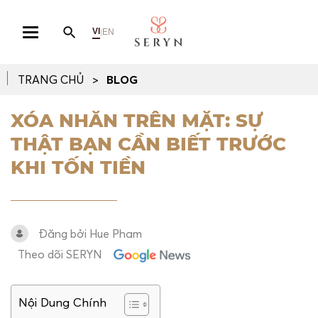
VI
EN
|
TRANG CHỦ
BLOG
XÓA NHĂN TRÊN MẶT: SỰ
THẬT BẠN CẦN BIẾT TRƯỚC
KHI TỐN TIỀN
Đăng bởi Hue Pham
Theo dõi SERYN
Nội Dung Chính