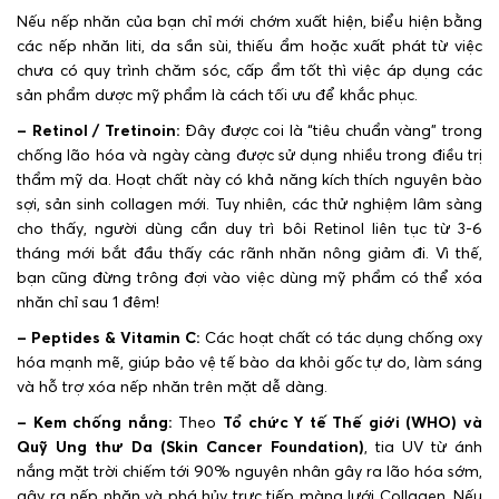
Nếu nếp nhăn của bạn chỉ mới chớm xuất hiện, biểu hiện bằng
các nếp nhăn liti, da sần sùi, thiếu ẩm hoặc xuất phát từ việc
chưa có quy trình chăm sóc, cấp ẩm tốt thì việc áp dụng các
sản phẩm dược mỹ phẩm là cách tối ưu để khắc phục.
– Retinol / Tretinoin:
Đây được coi là “tiêu chuẩn vàng” trong
chống lão hóa và ngày càng được sử dụng nhiều trong điều trị
thẩm mỹ da. Hoạt chất này có khả năng kích thích nguyên bào
sợi, sản sinh collagen mới. Tuy nhiên, các thử nghiệm lâm sàng
cho thấy, người dùng cần duy trì bôi Retinol liên tục từ 3-6
tháng mới bắt đầu thấy các rãnh nhăn nông giảm đi.
Vì thế,
bạn cũng đừng trông đợi vào việc dùng mỹ phẩm có thể xóa
nhăn chỉ sau 1 đêm!
– Peptides & Vitamin C:
Các hoạt chất có tác dụng chống oxy
hóa mạnh mẽ, giúp bảo vệ tế bào da khỏi gốc tự do, làm sáng
và hỗ trợ xóa nếp nhăn trên mặt dễ dàng.
– Kem chống nắng:
Theo
Tổ chức Y tế Thế giới (WHO) và
Quỹ Ung thư Da (Skin Cancer Foundation)
, tia UV từ ánh
nắng mặt trời chiếm tới 90% nguyên nhân gây ra lão hóa sớm,
gây ra nếp nhăn và phá hủy trực tiếp màng lưới Collagen. Nếu