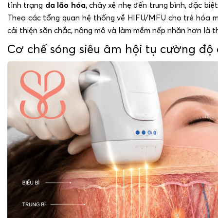
tình trạng
da lão hóa
, chảy xệ nhẹ đến trung bình, đặc biệt
Theo các tổng quan hệ thống về HIFU/MFU cho trẻ hóa mặ
cải thiện săn chắc, nâng mô và làm mềm nếp nhăn hơn là th
Cơ chế sóng siêu âm hội tụ cường độ 