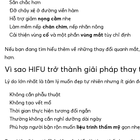
Săn chắc hơn
Đỡ chảy xệ ở đường viền hàm
Hỗ trợ giảm
nọng cằm
nhẹ
Làm mềm nếp
chân chim
, nếp nhăn nông
Cải thiện vùng
cổ
và một phần
vùng mắt
tùy chỉ định
Nếu bạn đang tìm hiểu thêm về những thay đổi quanh mắt, b
hơn.
Vì sao HIFU trở thành giải pháp tha
Lý do lớn nhất là tâm lý muốn đẹp tự nhiên nhưng ít gián đ
Không cần phẫu thuật
Không tạo vết mổ
Thời gian thực hiện tương đối ngắn
Thường không cần nghỉ dưỡng dài ngày
Phù hợp người bận rộn muốn
liệu trình thẩm mỹ
gọn nhẹ