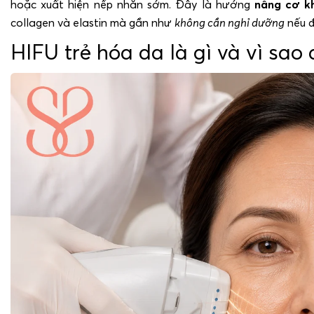
hoặc xuất hiện nếp nhăn sớm. Đây là hướng
nâng cơ k
collagen và elastin mà gần như
không cần nghỉ dưỡng
nếu đ
HIFU trẻ hóa da là gì và vì sa