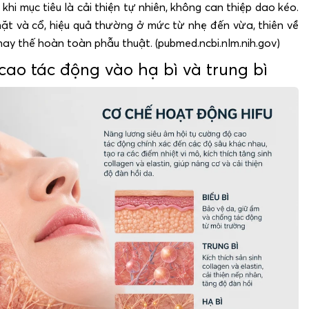
 khi mục tiêu là cải thiện tự nhiên, không can thiệp dao kéo.
t và cổ, hiệu quả thường ở mức từ nhẹ đến vừa, thiên về
ay thế hoàn toàn phẫu thuật. (pubmed.ncbi.nlm.nih.gov)
cao tác động vào hạ bì và trung bì