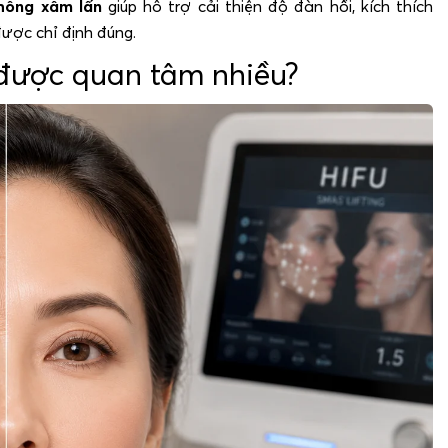
hông xâm lấn
giúp hỗ trợ cải thiện độ đàn hồi, kích thích
ược chỉ định đúng.
o được quan tâm nhiều?