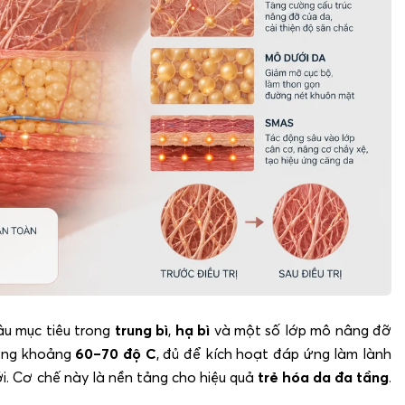
âu mục tiêu trong
trung bì
,
hạ bì
và một số lớp mô nâng đỡ
ưỡng khoảng
60–70 độ C
, đủ để kích hoạt đáp ứng làm lành
ới. Cơ chế này là nền tảng cho hiệu quả
trẻ hóa da đa tầng
.