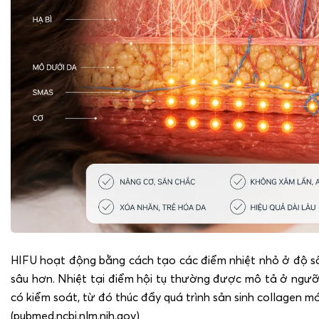
HIFU hoạt động bằng cách tạo các điểm nhiệt nhỏ ở độ s
sâu hơn. Nhiệt tại điểm hội tụ thường được mô tả ở ng
có kiểm soát, từ đó thúc đẩy quá trình sản sinh collagen m
(pubmed.ncbi.nlm.nih.gov)