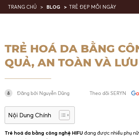
TRANG CHỦ
BLOG
TRẺ ĐẸP MỖI NGÀY
TRẺ HOÁ DA BẰNG CÔN
QUẢ, AN TOÀN VÀ LƯU
Đăng bởi Nguyễn Dũng
Theo dõi SERYN
Nội Dung Chính
Trẻ hoá da bằng công nghệ HIFU
đang được nhiều phụ nữ 