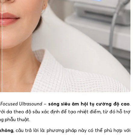
 Focused Ultrasound
–
sóng siêu âm hội tụ cường độ cao
.
i da theo độ sâu xác định để tạo nhiệt điểm, từ đó hỗ trợ
g phẫu thuật.
 không
, câu trả lời là: phương pháp này có thể phù hợp với