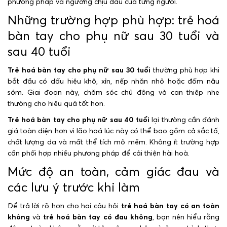
phương pháp và ngưỡng chịu đau của từng người.
Những trường hợp phù hợp: trẻ hoá
bàn tay cho phụ nữ sau 30 tuổi và
sau 40 tuổi
Trẻ hoá bàn tay cho phụ nữ sau 30 tuổi
thường phù hợp khi
bắt đầu có dấu hiệu khô, xỉn, nếp nhăn nhỏ hoặc đốm nâu
sớm. Giai đoạn này, chăm sóc chủ động và can thiệp nhẹ
thường cho hiệu quả tốt hơn.
Trẻ hoá bàn tay cho phụ nữ sau 40 tuổi
lại thường cần đánh
giá toàn diện hơn vì lão hoá lúc này có thể bao gồm cả sắc tố,
chất lượng da và mất thể tích mô mềm. Không ít trường hợp
cần phối hợp nhiều phương pháp để cải thiện hài hoà.
Mức độ an toàn, cảm giác đau và
các lưu ý trước khi làm
Để trả lời rõ hơn cho hai câu hỏi
trẻ hoá bàn tay có an toàn
không
và
trẻ hoá bàn tay có đau không
, bạn nên hiểu rằng