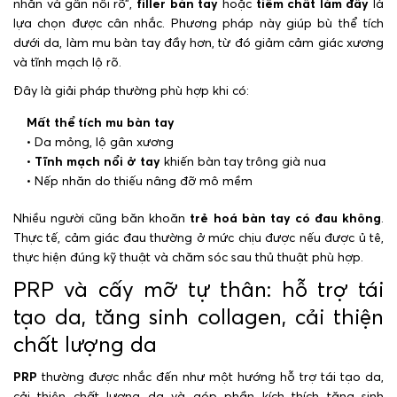
nhăn và gân nổi rõ”,
filler bàn tay
hoặc
tiêm chất làm đầy
là
lựa chọn được cân nhắc. Phương pháp này giúp bù thể tích
dưới da, làm mu bàn tay đầy hơn, từ đó giảm cảm giác xương
và tĩnh mạch lộ rõ.
Đây là giải pháp thường phù hợp khi có:
Mất thể tích mu bàn tay
• Da mỏng, lộ gân xương
•
Tĩnh mạch nổi ở tay
khiến bàn tay trông già nua
• Nếp nhăn do thiếu nâng đỡ mô mềm
Nhiều người cũng băn khoăn
trẻ hoá bàn tay có đau không
.
Thực tế, cảm giác đau thường ở mức chịu được nếu được ủ tê,
thực hiện đúng kỹ thuật và chăm sóc sau thủ thuật phù hợp.
PRP và cấy mỡ tự thân: hỗ trợ tái
tạo da, tăng sinh collagen, cải thiện
chất lượng da
PRP
thường được nhắc đến như một hướng hỗ trợ tái tạo da,
cải thiện chất lượng da và góp phần kích thích tăng sinh