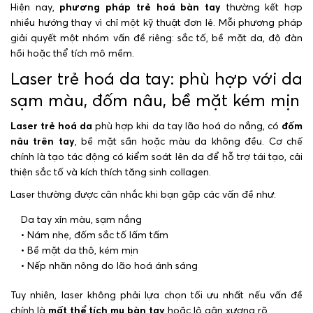
Hiện nay,
phương pháp trẻ hoá bàn tay
thường kết hợp
nhiều hướng thay vì chỉ một kỹ thuật đơn lẻ. Mỗi phương pháp
giải quyết một nhóm vấn đề riêng: sắc tố, bề mặt da, độ đàn
hồi hoặc thể tích mô mềm.
Laser trẻ hoá da tay: phù hợp với da
sạm màu, đốm nâu, bề mặt kém mịn
Laser trẻ hoá da
phù hợp khi da tay lão hoá do nắng, có
đốm
nâu trên tay
, bề mặt sần hoặc màu da không đều. Cơ chế
chính là tạo tác động có kiểm soát lên da để hỗ trợ tái tạo, cải
thiện sắc tố và kích thích tăng sinh collagen.
Laser thường được cân nhắc khi bạn gặp các vấn đề như:
Da tay xỉn màu, sạm nắng
• Nám nhẹ, đốm sắc tố lấm tấm
• Bề mặt da thô, kém mịn
• Nếp nhăn nông do lão hoá ánh sáng
Tuy nhiên, laser không phải lựa chọn tối ưu nhất nếu vấn đề
chính là
mất thể tích mu bàn tay
hoặc lộ gân xương rõ.