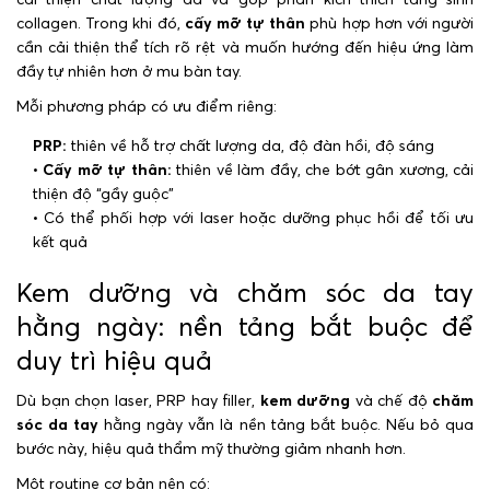
collagen. Trong khi đó,
cấy mỡ tự thân
phù hợp hơn với người
cần cải thiện thể tích rõ rệt và muốn hướng đến hiệu ứng làm
đầy tự nhiên hơn ở mu bàn tay.
Mỗi phương pháp có ưu điểm riêng:
PRP:
thiên về hỗ trợ chất lượng da, độ đàn hồi, độ sáng
•
Cấy mỡ tự thân:
thiên về làm đầy, che bớt gân xương, cải
thiện độ “gầy guộc”
• Có thể phối hợp với laser hoặc dưỡng phục hồi để tối ưu
kết quả
Kem dưỡng và chăm sóc da tay
hằng ngày: nền tảng bắt buộc để
duy trì hiệu quả
Dù bạn chọn laser, PRP hay filler,
kem dưỡng
và chế độ
chăm
sóc da tay
hằng ngày vẫn là nền tảng bắt buộc. Nếu bỏ qua
bước này, hiệu quả thẩm mỹ thường giảm nhanh hơn.
Một routine cơ bản nên có: