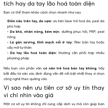
tích hay da tay lão hoá toàn diện
Bạn có thể tham khảo cách chọn nhanh như sau:
Đốm nâu trên tay, da sạm:
ưu tiên laser trẻ hoá da, peel da
phù hợp
•
Da khô, nhăn nông, kém mịn:
dưỡng phục hồi, PRP, peel
nông
•
Lộ gân xương, tĩnh mạch nổi ở tay:
filler bàn tay hoặc
cấy mỡ tự thân
•
Da tay lão hoá toàn diện:
thường cần phối hợp nhiều
phương pháp
Nếu bạn còn phân vân
có nên trẻ hoá bàn tay không
, hãy
bắt đầu từ việc xác định đúng vấn đề nổi bật nhất thay vì chọn
công nghệ theo quảng cáo.
Vì sao nên ưu tiên cơ sở uy tín thay
vì chỉ nhìn vào giá
Một cơ sở uy tín không chỉ cung cấp dịch vụ mà còn giúp bạn