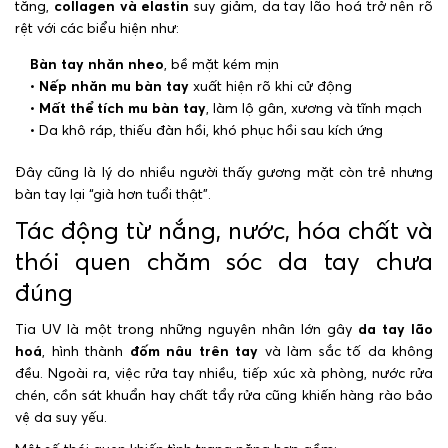
tăng,
collagen và elastin
suy giảm, da tay lão hoá trở nên rõ
rệt với các biểu hiện như:
Bàn tay nhăn nheo
, bề mặt kém mịn
•
Nếp nhăn mu bàn tay
xuất hiện rõ khi cử động
•
Mất thể tích mu bàn tay
, làm lộ gân, xương và tĩnh mạch
• Da khô ráp, thiếu đàn hồi, khó phục hồi sau kích ứng
Đây cũng là lý do nhiều người thấy gương mặt còn trẻ nhưng
bàn tay lại “già hơn tuổi thật”.
Tác động từ nắng, nước, hóa chất và
thói quen chăm sóc da tay chưa
đúng
Tia UV là một trong những nguyên nhân lớn gây
da tay lão
hoá
, hình thành
đốm nâu trên tay
và làm sắc tố da không
đều. Ngoài ra, việc rửa tay nhiều, tiếp xúc xà phòng, nước rửa
chén, cồn sát khuẩn hay chất tẩy rửa cũng khiến hàng rào bảo
vệ da suy yếu.