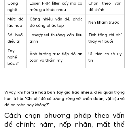
Công
Laser, PRP, filler, cấy mỡ có
Chọn theo vấn
nghệ
mức giá khác nhau
đề chính
Mức độ
Càng nhiều vấn đề, phác
Nên khám trước
lão hoá
đồ càng phức tạp
Số buổi
Laser/peel thường cần liệu
Tính tổng chi phí
điều trị
trình
thay vì 1 buổi
Tay
Ảnh hưởng trực tiếp độ an
Ưu tiên cơ sở uy
nghề
toàn và thẩm mỹ
tín
bác sĩ
Vì vậy, khi hỏi
trẻ hoá bàn tay giá bao nhiêu
, điều quan trọng
hơn là hỏi: “Chi phí đó có tương xứng với chẩn đoán, vật liệu và
độ an toàn hay không?”
Cách chọn phương pháp theo vấn
đề chính: nám, nếp nhăn, mất thể