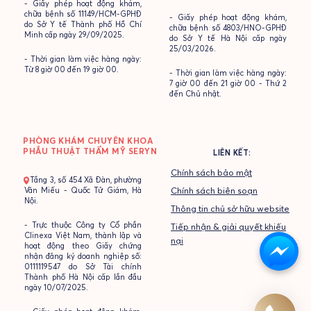
- Giấy phép hoạt động khám,
chữa bệnh số 11149/HCM-GPHĐ
- Giấy phép hoạt động khám,
do Sở Y tế Thành phố Hồ Chí
chữa bệnh số 4803/HNO-GPHĐ
Minh cấp ngày 29/09/2025.
do Sở Y tế Hà Nội cấp ngày
25/03/2026.
- Thời gian làm việc hàng ngày:
Từ 8 giờ 00 đến 19 giờ 00.
- Thời gian làm việc hàng ngày:
7 giờ 00 đến 21 giờ 00 - Thứ 2
đến Chủ nhật.
PHÒNG KHÁM CHUYÊN KHOA
PHẪU THUẬT THẨM MỸ SERYN
LIÊN KẾT:
Chính sách bảo mật
- Tầng 3, số 454 Xã Đàn, phường
Văn Miếu - Quốc Tử Giám, Hà
Chính sách biên soạn
Nội.
Thông tin chủ sở hữu website
- Trực thuộc Công ty Cổ phần
Tiếp nhận & giải quyết khiếu
Clinexa Việt Nam, thành lập và
nại
hoạt động theo Giấy chứng
nhận đăng ký doanh nghiệp số:
0111119547 do Sở Tài chính
Thành phố Hà Nội cấp lần đầu
ngày 10/07/2025.