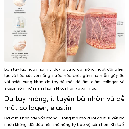
Bàn tay lão hoá nhanh vì đây là vùng da mỏng, hoạt động liên
tục và tiếp xúc với nắng, nước, hóa chất gần như mỗi ngày. So
với nhiều vùng khác, da tay dễ mất độ ẩm, giảm collagen và
elastin sớm hơn nên nhanh khô, nhăn và xỉn màu.
Da tay mỏng, ít tuyến bã nhờn và dễ
mất collagen, elastin
Da ở mu bàn tay vốn mỏng, lượng mô mỡ dưới da ít, tuyến bã
nhờn không dồi dào nên khả năng tự bảo vệ kém hơn. Khi tuổi