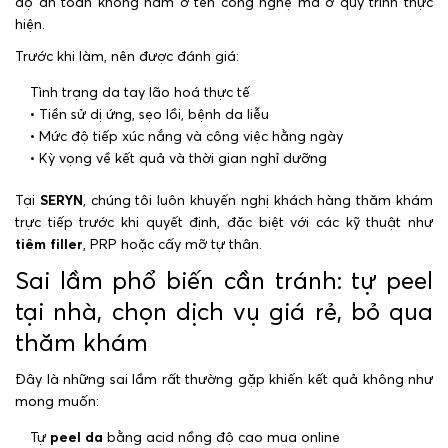
độ an toàn không nằm ở tên công nghệ mà ở quy trình thực
hiện.
Trước khi làm, nên được đánh giá:
Tình trạng da tay lão hoá thực tế
• Tiền sử dị ứng, sẹo lồi, bệnh da liễu
• Mức độ tiếp xúc nắng và công việc hằng ngày
• Kỳ vọng về kết quả và thời gian nghỉ dưỡng
Tại
SERYN
, chúng tôi luôn khuyến nghị khách hàng thăm khám
trực tiếp trước khi quyết định, đặc biệt với các kỹ thuật như
tiêm filler
, PRP hoặc cấy mỡ tự thân.
Sai lầm phổ biến cần tránh: tự peel
tại nhà, chọn dịch vụ giá rẻ, bỏ qua
thăm khám
Đây là những sai lầm rất thường gặp khiến kết quả không như
mong muốn:
Tự
peel da
bằng acid nồng độ cao mua online