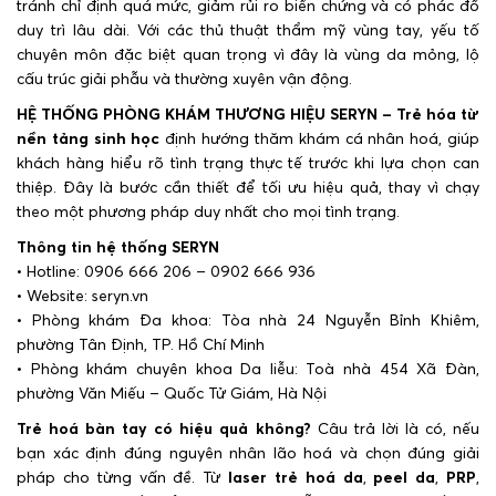
tránh chỉ định quá mức, giảm rủi ro biến chứng và có phác đồ
duy trì lâu dài. Với các thủ thuật thẩm mỹ vùng tay, yếu tố
chuyên môn đặc biệt quan trọng vì đây là vùng da mỏng, lộ
cấu trúc giải phẫu và thường xuyên vận động.
HỆ THỐNG PHÒNG KHÁM THƯƠNG HIỆU SERYN – Trẻ hóa từ
nền tảng sinh học
định hướng thăm khám cá nhân hoá, giúp
khách hàng hiểu rõ tình trạng thực tế trước khi lựa chọn can
thiệp. Đây là bước cần thiết để tối ưu hiệu quả, thay vì chạy
theo một phương pháp duy nhất cho mọi tình trạng.
Thông tin hệ thống SERYN
• Hotline: 0906 666 206 – 0902 666 936
• Website: seryn.vn
• Phòng khám Đa khoa: Tòa nhà 24 Nguyễn Bỉnh Khiêm,
phường Tân Định, TP. Hồ Chí Minh
• Phòng khám chuyên khoa Da liễu: Toà nhà 454 Xã Đàn,
phường Văn Miếu – Quốc Tử Giám, Hà Nội
Trẻ hoá bàn tay có hiệu quả không?
Câu trả lời là có, nếu
bạn xác định đúng nguyên nhân lão hoá và chọn đúng giải
pháp cho từng vấn đề. Từ
laser trẻ hoá da
,
peel da
,
PRP
,