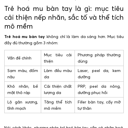
Trẻ hoá mu bàn tay là gì: mục tiêu
cải thiện nếp nhăn, sắc tố và thể tích
mô mềm
Trẻ hoá mu bàn tay
không chỉ là làm da sáng hơn. Mục tiêu
đầy đủ thường gồm 3 nhóm:
Mục tiêu cải
Phương pháp thường
Vấn đề chính
thiện
dùng
Sạm màu, đốm
Làm đều màu
Laser, peel da, kem
nâu
da
dưỡng
Khô nhăn, bề
Cải thiện chất
PRP, peel da nông,
mặt thô ráp
lượng da
dưỡng phục hồi
Lộ gân xương,
Tăng thể tích
Filler bàn tay, cấy mỡ
tĩnh mạch
mô mềm
tự thân
Nói cách khác,
phương pháp trẻ hoá bàn tay
cần cá nhân hoá.