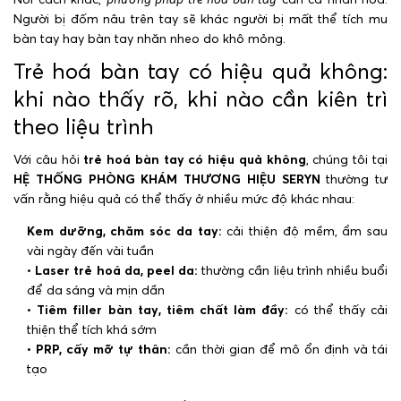
Người bị đốm nâu trên tay sẽ khác người bị mất thể tích mu
bàn tay hay bàn tay nhăn nheo do khô mỏng.
Trẻ hoá bàn tay có hiệu quả không:
khi nào thấy rõ, khi nào cần kiên trì
theo liệu trình
Với câu hỏi
trẻ hoá bàn tay có hiệu quả không
, chúng tôi tại
HỆ THỐNG PHÒNG KHÁM THƯƠNG HIỆU SERYN
thường tư
vấn rằng hiệu quả có thể thấy ở nhiều mức độ khác nhau:
Kem dưỡng, chăm sóc da tay:
cải thiện độ mềm, ẩm sau
vài ngày đến vài tuần
•
Laser trẻ hoá da, peel da:
thường cần liệu trình nhiều buổi
để da sáng và mịn dần
•
Tiêm filler bàn tay, tiêm chất làm đầy:
có thể thấy cải
thiện thể tích khá sớm
•
PRP, cấy mỡ tự thân:
cần thời gian để mô ổn định và tái
tạo