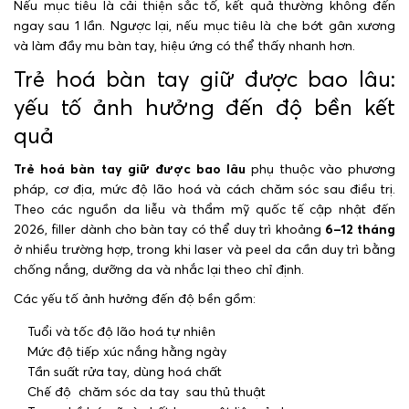
Nếu mục tiêu là cải thiện sắc tố, kết quả thường không đến
ngay sau 1 lần. Ngược lại, nếu mục tiêu là che bớt gân xương
và làm đầy mu bàn tay, hiệu ứng có thể thấy nhanh hơn.
Trẻ hoá bàn tay giữ được bao lâu:
yếu tố ảnh hưởng đến độ bền kết
quả
Trẻ hoá bàn tay giữ được bao lâu
phụ thuộc vào phương
pháp, cơ địa, mức độ lão hoá và cách chăm sóc sau điều trị.
Theo các nguồn da liễu và thẩm mỹ quốc tế cập nhật đến
2026, filler dành cho bàn tay có thể duy trì khoảng
6–12 tháng
ở nhiều trường hợp, trong khi laser và peel da cần duy trì bằng
chống nắng, dưỡng da và nhắc lại theo chỉ định.
Các yếu tố ảnh hưởng đến độ bền gồm:
Tuổi và tốc độ lão hoá tự nhiên
Mức độ tiếp xúc nắng hằng ngày
Tần suất rửa tay, dùng hoá chất
Chế độ chăm sóc da tay sau thủ thuật