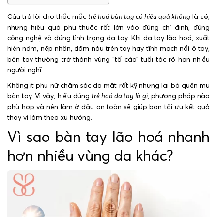
Câu trả lời cho thắc mắc
trẻ hoá bàn tay có hiệu quả không
là
có
,
nhưng hiệu quả phụ thuộc rất lớn vào đúng chỉ định, đúng
công nghệ và đúng tình trạng da tay. Khi da tay lão hoá, xuất
hiện nám, nếp nhăn, đốm nâu trên tay hay tĩnh mạch nổi ở tay,
bàn tay thường trở thành vùng “tố cáo” tuổi tác rõ hơn nhiều
người nghĩ.
Không ít phụ nữ chăm sóc da mặt rất kỹ nhưng lại bỏ quên mu
bàn tay. Vì vậy, hiểu đúng
trẻ hoá da tay là gì
, phương pháp nào
phù hợp và nên làm ở đâu an toàn sẽ giúp bạn tối ưu kết quả
thay vì làm theo xu hướng.
Vì sao bàn tay lão hoá nhanh
hơn nhiều vùng da khác?