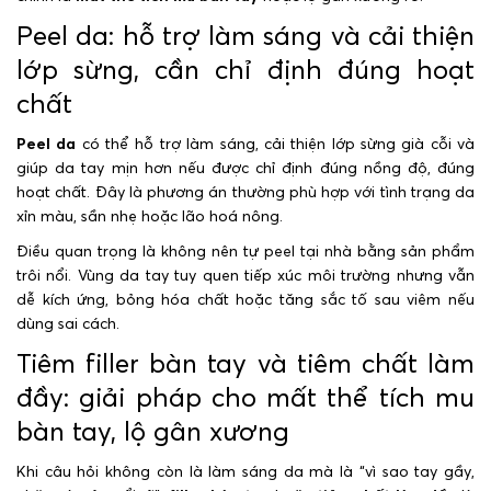
Peel da: hỗ trợ làm sáng và cải thiện
lớp sừng, cần chỉ định đúng hoạt
chất
Peel da
có thể hỗ trợ làm sáng, cải thiện lớp sừng già cỗi và
giúp da tay mịn hơn nếu được chỉ định đúng nồng độ, đúng
hoạt chất. Đây là phương án thường phù hợp với tình trạng da
xỉn màu, sần nhẹ hoặc lão hoá nông.
Điều quan trọng là không nên tự peel tại nhà bằng sản phẩm
trôi nổi. Vùng da tay tuy quen tiếp xúc môi trường nhưng vẫn
dễ kích ứng, bỏng hóa chất hoặc tăng sắc tố sau viêm nếu
dùng sai cách.
Tiêm filler bàn tay và tiêm chất làm
đầy: giải pháp cho mất thể tích mu
bàn tay, lộ gân xương
Khi câu hỏi không còn là làm sáng da mà là “vì sao tay gầy,