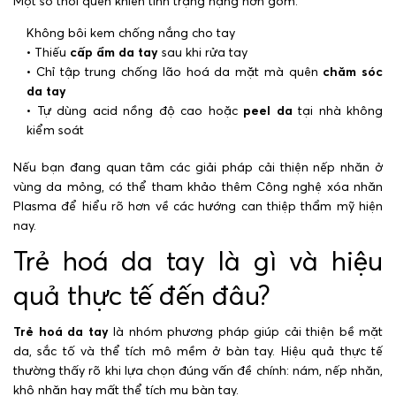
Một số thói quen khiến tình trạng nặng hơn gồm:
Không bôi kem chống nắng cho tay
• Thiếu
cấp ẩm da tay
sau khi rửa tay
• Chỉ tập trung chống lão hoá da mặt mà quên
chăm sóc
da tay
• Tự dùng acid nồng độ cao hoặc
peel da
tại nhà không
kiểm soát
Nếu bạn đang quan tâm các giải pháp cải thiện nếp nhăn ở
vùng da mỏng, có thể tham khảo thêm Công nghệ xóa nhăn
Plasma để hiểu rõ hơn về các hướng can thiệp thẩm mỹ hiện
nay.
Trẻ hoá da tay là gì và hiệu
quả thực tế đến đâu?
Trẻ hoá da tay
là nhóm phương pháp giúp cải thiện bề mặt
da, sắc tố và thể tích mô mềm ở bàn tay. Hiệu quả thực tế
thường thấy rõ khi lựa chọn đúng vấn đề chính: nám, nếp nhăn,
khô nhăn hay mất thể tích mu bàn tay.