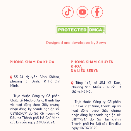
Designed and developed by Seryn
PHÒNG KHÁM ĐA KHOA
PHÒNG KHÁM CHUYÊN
KHOA
DA LIỄU SERYN
- Số 24 Nguyễn Bỉnh Khiêm,
phường Tân Định, TP. Hồ Chí
- Tầng 1+2, số 454 Xã Đàn,
Minh.
phường Văn Miếu - Quốc Tử
Giám, Hà Nội.
- Trực thuộc Công ty Cổ phần
Quốc tế Medpro Asia, thành lập
- Trực thuộc Công ty Cổ phần
và hoạt động theo Giấy chứng
Clinexa Việt Nam, thành lập và
nhận đăng ký doanh nghiệp số:
hoạt động theo Giấy chứng
0318527091 do Sở Kế hoạch và
nhận đăng ký doanh nghiệp số:
Đầu tư Thành phố Hồ Chí Minh
0111119547 do Sở Tài chính
cấp lần đầu ngày 29/08/2024.
Thành phố Hà Nội cấp lần đầu
ngày 10/07/2025.