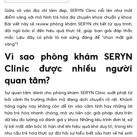
Giữa vô vàn địa chỉ làm đẹp, SERYN Clinic nổi lên như một
điểm sáng với mô hình trẻ hóa đa chuyên khoa chuẩn y khoa.
Bài viết này sẽ review phòng khám SERYN chi tiết từ quy trình,
đội ngũ bác sĩ đến hiệu quả thực tế, giúp bạn giải đáp thắc
mắc: Liệu đây có phải là nơi xứng đáng để “chọn mặt gửi
vàng”?
Vì sao phòng khám SERYN
Clinic được nhiều người
quan tâm?
Sự quan tâm dành cho phòng khám SERYN Clinic xuất phát từ
bối cảnh thị trường thẩm mỹ đang dịch chuyển rõ rệt. Khách
hàng ngày nay không còn dễ tin vào cảm tính hay những lời
hứa trẻ hóa nhanh chóng, mà ưu tiên các giải pháp dựa trên
dữ liệu đo lường và đánh giá y khoa. Những liệu trình đơn lẻ, xử
lý bề mặt dần bộc lộ hạn chế khi hiệu quả khó duy trì, trong khi
nhu cầu trẻ hóa thực sự đòi hỏi sự hiểu biết sâu hơn về hệ sinh