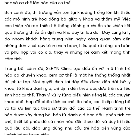
học và cơ chế lão hóa của cơ thể.
Bên cạnh đó, thị trường vẫn tồn tại khoảng trống lớn khi thiếu
các mô hình trẻ hóa đồng bộ giữa y khoa và thẩm mỹ. Việc
can thiệp rời rạc, thiếu hệ thống đánh giá chuẩn xác khiến kết
quả thường thiếu ổn định và khó duy trì lâu dài. Đây cũng là lý
do nhóm khách hàng trung niên ngày càng quan tâm đến
những đơn vị có quy trình minh bạch, hiệu quả rõ ràng, an toàn
và phù hợp với cơ địa, thay vì những lời cam kết mang tính
cảm tính.
Trong bối cảnh đó, SERYN Clinic tạo dấu ấn với mô hình trẻ
hóa đa chuyên khoa, xem cơ thể là một hệ thống thống nhất
dù phức tạp. Mọi quyết định tại đây đều được dẫn dắt bởi y
khoa, từ khâu đánh giá, chỉ định đến theo dõi, dựa trên dữ liệu
sinh học cụ thể. Thay vì xử lý từng biểu hiện riêng lẻ, các chuyên
khoa phối hợp để phân tích cơ chế lão hóa, can thiệp đồng bộ
và tối ưu liên tục theo sự thay đổi của cơ thể. Hành trình trẻ
hóa được xây dựng bài bản từ đánh giá ban đầu, phân tích cơ
chế, thiết kế phác đồ cá nhân hóa đến theo dõi và duy trì hiệu
quả lâu dài, đáp ứng đúng nhu cầu trẻ hóa bền vững của
khách hàng trung niên.