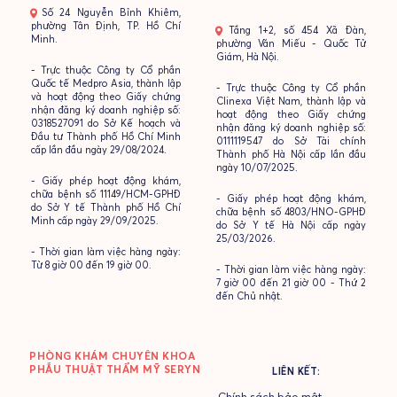
- Số 24 Nguyễn Bỉnh Khiêm,
phường Tân Định, TP. Hồ Chí
- Tầng 1+2, số 454 Xã Đàn,
Minh.
phường Văn Miếu - Quốc Tử
Giám, Hà Nội.
- Trực thuộc Công ty Cổ phần
Quốc tế Medpro Asia, thành lập
- Trực thuộc Công ty Cổ phần
và hoạt động theo Giấy chứng
Clinexa Việt Nam, thành lập và
nhận đăng ký doanh nghiệp số:
hoạt động theo Giấy chứng
0318527091 do Sở Kế hoạch và
nhận đăng ký doanh nghiệp số:
Đầu tư Thành phố Hồ Chí Minh
0111119547 do Sở Tài chính
cấp lần đầu ngày 29/08/2024.
Thành phố Hà Nội cấp lần đầu
ngày 10/07/2025.
- Giấy phép hoạt động khám,
chữa bệnh số 11149/HCM-GPHĐ
- Giấy phép hoạt động khám,
do Sở Y tế Thành phố Hồ Chí
chữa bệnh số 4803/HNO-GPHĐ
Minh cấp ngày 29/09/2025.
do Sở Y tế Hà Nội cấp ngày
25/03/2026.
- Thời gian làm việc hàng ngày:
Từ 8 giờ 00 đến 19 giờ 00.
- Thời gian làm việc hàng ngày:
7 giờ 00 đến 21 giờ 00 - Thứ 2
đến Chủ nhật.
PHÒNG KHÁM CHUYÊN KHOA
PHẪU THUẬT THẨM MỸ SERYN
LIÊN KẾT:
Chính sách bảo mật