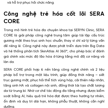
và hỗ trợ phục hồi chức năng.
Công nghệ trẻ hóa cốt lõi SERA
CORE
Trong mô hình trẻ hóa đa chuyên khoa tại SERYN Clinic, SERA
CORE là giải pháp công nghệ trung tâm giúp tái lập cấu trúc
gương mặt theo trục sinh học chuẩn, thay vì chỉ xử lý từng vấn
đề riêng lẻ. Công nghệ này được phát triển dựa trên Big Data
và hệ thống phân tích SkinAtlas AI 360°, cho phép bác sĩ đánh
giá chính xác mức độ lão hóa ở từng tầng mô đỡ, cơ nâng và
làn da.
SERA CORE phối hợp 6 nền tảng công nghệ chính và 2 liệu
pháp bổ trợ trong một liệu trình, giúp đồng thời nâng – siết
trục gương mặt, phục hồi thể tích vùng hóp, cải thiện nếp nhăn,
tăng sinh HA và collagen nội sinh, đồng thời tái tạo chất lượng
da từ trung bì. Nhờ cơ chế tác động đa tầng nhưng được kiểm
soát bằng AI, hiệu quả trẻ hóa đạt được theo hướng tự nhiên,
ổn định và duy trì dài hạn, không phẫu thuật, không cần nghỉ
dưỡng.