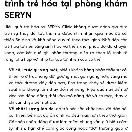
trình trẻ hóa tại phòng khám
SERYN
Hiệu quả trẻ hóa tại SERYN Clinic không được đánh giá dựa
trên sự thay đổi tức thì, mà được nhìn nhận qua mức độ cải
thiện ổn định và khả năng duy trì theo thời gian. Nhờ tiếp cận
trẻ hóa từ nền tảng sinh học và triển khai phác đồ đa chuyên
khoa, các kết quả ghi nhận thường diễn ra theo lộ trình rõ
ràng, phù hợp với nhịp tái tạo tự nhiên của cơ thể.
Về cấu trúc gương mặt
, nhiều khách hàng nhận thấy sự cải
thiện rõ ở trục nâng đỡ: gương mặt gọn gàng hơn, vùng má
và thái dương đầy đặn hơn, tình trạng chảy xệ được kiểm
soát mà không làm thay đổi nét riêng. Hiệu quả này đến từ
việc tác động đồng thời vào mô nâng đỡ và cơ mặt, thay vì
chỉ can thiệp bề mặt da.
Về chất lượng làn da
, da trở nên săn chắc hơn, độ đàn hồi
cải thiện, bề mặt da ổn định và đều màu hơn theo thời gian.
Các nếp nhăn động được làm mềm nhưng vẫn giữ biểu cảm
tự nhiên, hạn chế cảm giác cứng hoặc “đơ” thường gặp ở