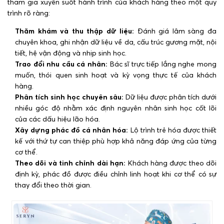
tham gia xuyên suốt hành trình của khách hàng theo một quy
trình rõ ràng:
Thăm khám và thu thập dữ liệu:
Đánh giá lâm sàng đa
chuyên khoa, ghi nhận dữ liệu về da, cấu trúc gương mặt, nội
tiết, hệ vận động và nhịp sinh học.
Trao đổi nhu cầu cá nhân:
Bác sĩ trực tiếp lắng nghe mong
muốn, thói quen sinh hoạt và kỳ vọng thực tế của khách
hàng.
Phân tích sinh học chuyên sâu:
Dữ liệu được phân tích dưới
nhiều góc độ nhằm xác định nguyên nhân sinh học cốt lõi
của các dấu hiệu lão hóa.
Xây dựng phác đồ cá nhân hóa:
Lộ trình trẻ hóa được thiết
kế với thứ tự can thiệp phù hợp khả năng đáp ứng của từng
cơ thể.
Theo dõi và tinh chỉnh dài hạn:
Khách hàng được theo dõi
định kỳ, phác đồ được điều chỉnh linh hoạt khi cơ thể có sự
thay đổi theo thời gian.