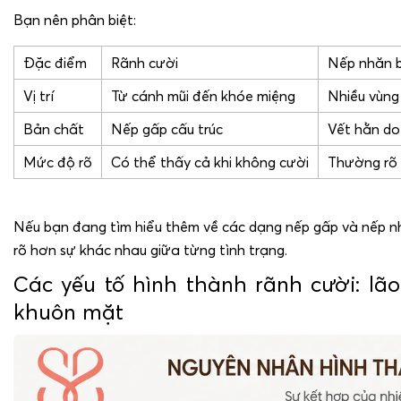
Bạn nên phân biệt:
Đặc điểm
Rãnh cười
Nếp nhăn 
Vị trí
Từ cánh mũi đến khóe miệng
Nhiều vùng
Bản chất
Nếp gấp cấu trúc
Vết hằn do 
Mức độ rõ
Có thể thấy cả khi không cười
Thường rõ 
Nếu bạn đang tìm hiểu thêm về các dạng nếp gấp và nếp nhăn
rõ hơn sự khác nhau giữa từng tình trạng.
Các yếu tố hình thành rãnh cười: lão
khuôn mặt