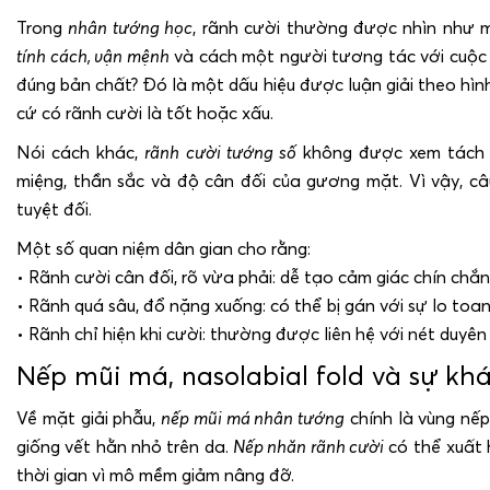
Trong
nhân tướng học
, rãnh cười thường được nhìn như m
tính cách, vận mệnh
và cách một người tương tác với cuộc 
đúng bản chất? Đó là một dấu hiệu được luận giải theo hình
cứ có rãnh cười là tốt hoặc xấu.
Nói cách khác,
rãnh cười tướng số
không được xem tách r
miệng, thần sắc và độ cân đối của gương mặt. Vì vậy, c
tuyệt đối.
Một số quan niệm dân gian cho rằng:
• Rãnh cười cân đối, rõ vừa phải: dễ tạo cảm giác chín chắn,
• Rãnh quá sâu, đổ nặng xuống: có thể bị gán với sự lo toan,
• Rãnh chỉ hiện khi cười: thường được liên hệ với nét duyên
Nếp mũi má, nasolabial fold và sự kh
Về mặt giải phẫu,
nếp mũi má nhân tướng
chính là vùng nế
giống vết hằn nhỏ trên da.
Nếp nhăn rãnh cười
có thể xuất 
thời gian vì mô mềm giảm nâng đỡ.