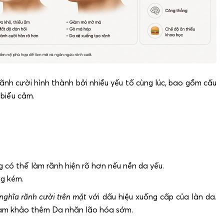
rãnh cười hình thành bởi nhiều yếu tố cùng lúc, bao gồm cấu
 biểu cảm.
ng có thể làm rãnh hiện rõ hơn nếu nền da yếu.
ng kém.
nghĩa rãnh cười trên mặt
với dấu hiệu xuống cấp của làn da.
ham khảo thêm Da nhăn lão hóa sớm.