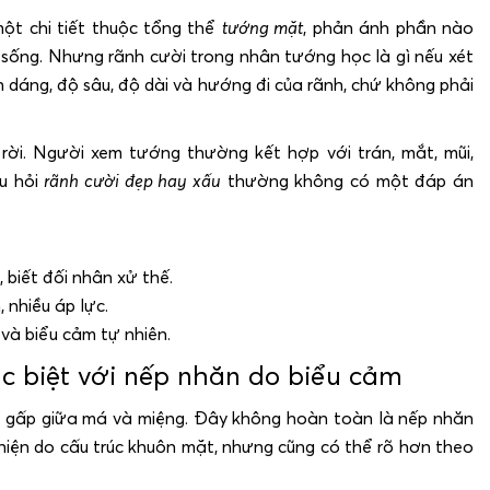
ột chi tiết thuộc tổng thể
tướng mặt
, phản ánh phần nào
sống. Nhưng rãnh cười trong nhân tướng học là gì nếu xét
 dáng, độ sâu, độ dài và hướng đi của rãnh, chứ không phải
ời. Người xem tướng thường kết hợp với trán, mắt, mũi,
âu hỏi
rãnh cười đẹp hay xấu
thường không có một đáp án
 biết đối nhân xử thế.
 nhiều áp lực.
 và biểu cảm tự nhiên.
ác biệt với nếp nhăn do biểu cảm
p gấp giữa má và miệng. Đây không hoàn toàn là nếp nhăn
hiện do cấu trúc khuôn mặt, nhưng cũng có thể rõ hơn theo