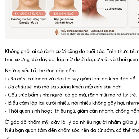
Không phải ai có rãnh cười cũng do tuổi tác. Trên thực tế, 
trúc xương, độ dày da, lớp mỡ dưới da,
cơ mặt
và thói quen
Những yếu tố thường gặp gồm:
•
Lão hóa
: collagen và elastin suy giảm làm da kém đàn hồi.
•
Da chảy xệ
: mô má sa xuống khiến
nếp gấp
sâu hơn.
• Cấu trúc bẩm sinh: người có gò má, rãnh mũi má rõ từ trẻ.
• Biểu cảm lặp lại: cười nhiều, nói nhiều không gây hại, như
• Thói quen sinh hoạt: thiếu ngủ, giảm cân nhanh, chống nắ
Ở góc độ thẩm mỹ, đây là lý do nhiều người nhầm giữa
ý 
Nếu bạn quan tâm đến chăm sóc nền da từ sớm, có thể t