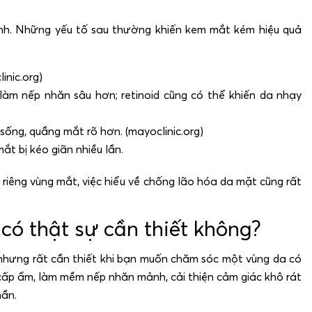
nh. Những yếu tố sau thường khiến kem mắt kém hiệu quả
inic.org)
làm nếp nhăn sâu hơn; retinoid cũng có thể khiến da nhạy
 sống, quầng mắt rõ hơn. (mayoclinic.org)
t bị kéo giãn nhiều lần.
riêng vùng mắt, việc hiểu về chống lão hóa da mặt cũng rất
ó thật sự cần thiết không?
hưng rất cần thiết khi bạn muốn chăm sóc một vùng da có
cấp ẩm, làm mềm nếp nhăn mảnh, cải thiện cảm giác khô rát
ần.