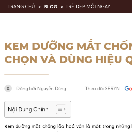
TRANG CHỦ
BLOG
TRẺ ĐẸP MỖI NGÀY
KEM DƯỠNG MẮT CHỐN
CHỌN VÀ DÙNG HIỆU 
Đăng bởi Nguyễn Dũng
Theo dõi SERYN
Nội Dung Chính
K
em dưỡng mắt chống lão hoá vẫn là một trong những 