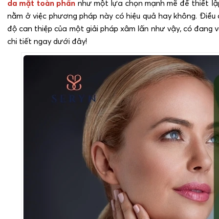
da mặt toàn phần
như một lựa chọn mạnh mẽ để thiết lập l
nằm ở việc phương pháp này có hiệu quả hay không. Điều c
độ can thiệp của một giải pháp xâm lấn như vậy, có đang
chi tiết ngay dưới đây!