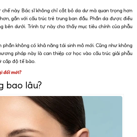
 chế này. Bác sĩ không chỉ cắt bỏ da dư mà quan trọng hơn
hơn, gần với cấu trúc trẻ trung ban đầu. Phần da được điều
 bên dưới. Trình tự này cho thấy mục tiêu chính của phẫu
 phần không có khả năng tái sinh mô mới. Cũng như không
hương pháp này là can thiệp cơ học vào cấu trúc giải phẫu
 ở cấp độ tế bào.
ì đổi mới?
g bao lâu?