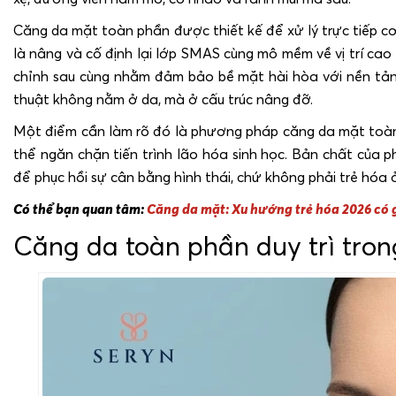
Căng da mặt toàn phần được thiết kế để xử lý trực tiếp cơ
là nâng và cố định lại lớp SMAS cùng mô mềm về vị trí cao 
chỉnh sau cùng nhằm đảm bảo bề mặt hài hòa với nền tảng
thuật không nằm ở da, mà ở cấu trúc nâng đỡ.
Một điểm cần làm rõ đó là phương pháp căng da mặt toàn
thể ngăn chặn tiến trình lão hóa sinh học. Bản chất của p
để phục hồi sự cân bằng hình thái, chứ không phải trẻ hóa
Có thể bạn quan tâm:
Căng da mặt: Xu hướng trẻ hóa 2026 có g
Căng da toàn phần duy trì tron