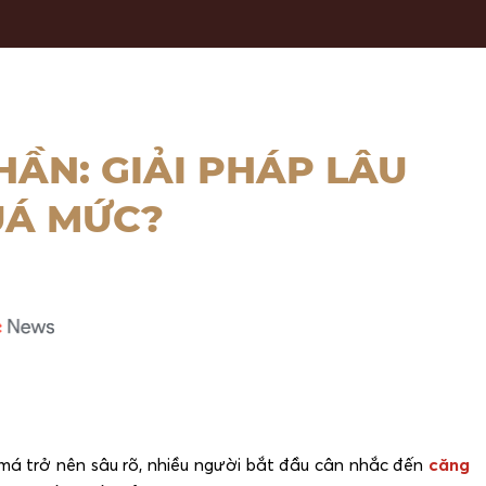
ẦN: GIẢI PHÁP LÂU
UÁ MỨC?
 má trở nên sâu rõ, nhiều người bắt đầu cân nhắc đến
căng