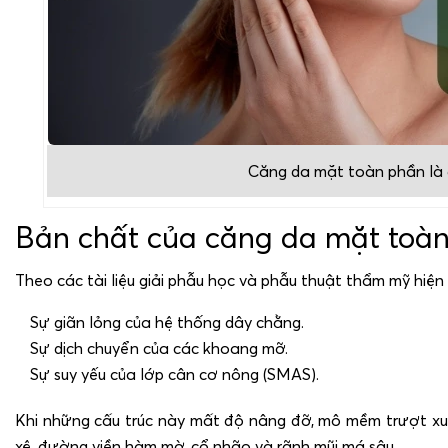
Căng da mặt toàn phần là g
Bản chất của căng da mặt toàn
Theo các tài liệu giải phẫu học và phẫu thuật thẩm mỹ hiện
Sự giãn lỏng của hệ thống dây chằng.
Sự dịch chuyển của các khoang mỡ.
Sự suy yếu của lớp cân cơ nông (SMAS).
Khi những cấu trúc này mất độ nâng đỡ, mô mềm trượt xuố
xệ, đường viền hàm mờ, cổ nhão và rãnh mũi má sâu.