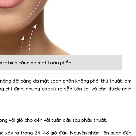
thực hiện căng da mặt toàn phần
nâng đỡ, căng da mặt toàn phần không phải thủ thuật làm
g chỉ định, nhưng các rủi ro vẫn tồn tại và cần được nhìn
ong vài giờ cho đến vài tuần đầu sau phẫu thuật.
g xảy ra trong 24–48 giờ đầu. Nguyên nhân liên quan đến