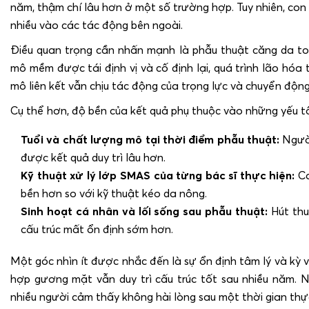
năm, thậm chí lâu hơn ở một số trường hợp. Tuy nhiên, con 
nhiều vào các tác động bên ngoài.
Điều quan trọng cần nhấn mạnh là phẫu thuật căng da toà
mô mềm được tái định vị và cố định lại, quá trình lão hóa t
mô liên kết vẫn chịu tác động của trọng lực và chuyển độ
Cụ thể hơn, độ bền của kết quả phụ thuộc vào những yếu t
Tuổi và chất lượng mô tại thời điểm phẫu thuật:
Ngườ
được kết quả duy trì lâu hơn.
Kỹ thuật xử lý lớp SMAS của từng bác sĩ thực hiện:
Ca
bền hơn so với kỹ thuật kéo da nông.
Sinh hoạt cá nhân và lối sống sau phẫu thuật:
Hút thu
cấu trúc mất ổn định sớm hơn.
Một góc nhìn ít được nhắc đến là sự ổn định tâm lý và kỳ
hợp gương mặt vẫn duy trì cấu trúc tốt sau nhiều năm. 
nhiều người cảm thấy không hài lòng sau một thời gian thực