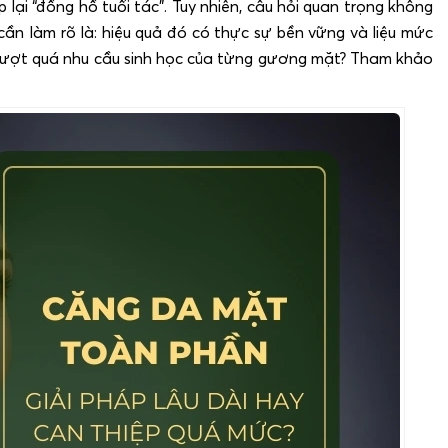
ại “đồng hồ tuổi tác”. Tuy nhiên, câu hỏi quan trọng không
ần làm rõ là: hiệu quả đó có thực sự bền vững và liệu mức
 vượt quá nhu cầu sinh học của từng gương mặt? Tham khảo