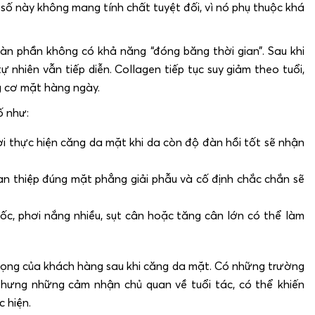
số này không mang tính chất tuyệt đối, vì nó phụ thuộc khá
n phần không có khả năng “đóng băng thời gian”. Sau khi
ự nhiên vẫn tiếp diễn. Collagen tiếp tục suy giảm theo tuổi,
ng cơ mặt hàng ngày.
ố như:
i thực hiện căng da mặt khi da còn độ đàn hồi tốt sẽ nhận
n thiệp đúng mặt phẳng giải phẫu và cố định chắc chắn sẽ
ốc, phơi nắng nhiều, sụt cân hoặc tăng cân lớn có thể làm
 vọng của khách hàng sau khi căng da mặt. Có những trường
Nhưng những cảm nhận chủ quan về tuổi tác, có thể khiến
 hiện.