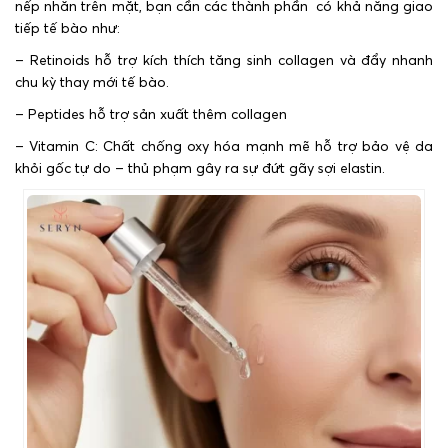
nếp nhăn trên mặt, bạn cần các thành phần có khả năng giao
tiếp tế bào như:
– Retinoids hỗ trợ kích thích tăng sinh collagen và đẩy nhanh
chu kỳ thay mới tế bào.
– Peptides hỗ trợ sản xuất thêm collagen
– Vitamin C: Chất chống oxy hóa mạnh mẽ hỗ trợ bảo vệ da
khỏi gốc tự do – thủ phạm gây ra sự đứt gãy sợi elastin.