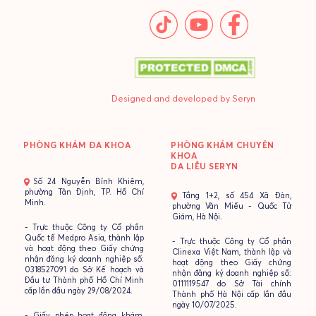
Designed and developed by Seryn
PHÒNG KHÁM ĐA KHOA
PHÒNG KHÁM CHUYÊN
KHOA
DA LIỄU SERYN
- Số 24 Nguyễn Bỉnh Khiêm,
phường Tân Định, TP. Hồ Chí
- Tầng 1+2, số 454 Xã Đàn,
Minh.
phường Văn Miếu - Quốc Tử
Giám, Hà Nội.
- Trực thuộc Công ty Cổ phần
Quốc tế Medpro Asia, thành lập
- Trực thuộc Công ty Cổ phần
và hoạt động theo Giấy chứng
Clinexa Việt Nam, thành lập và
nhận đăng ký doanh nghiệp số:
hoạt động theo Giấy chứng
0318527091 do Sở Kế hoạch và
nhận đăng ký doanh nghiệp số:
Đầu tư Thành phố Hồ Chí Minh
0111119547 do Sở Tài chính
cấp lần đầu ngày 29/08/2024.
Thành phố Hà Nội cấp lần đầu
ngày 10/07/2025.
- Giấy phép hoạt động khám,