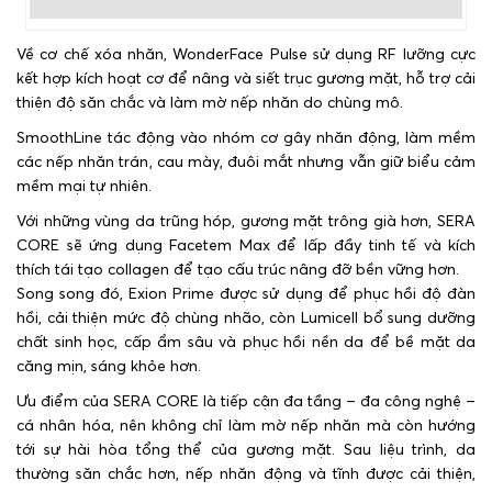
Về cơ chế xóa nhăn, WonderFace Pulse sử dụng RF lưỡng cực
kết hợp kích hoạt cơ để nâng và siết trục gương mặt, hỗ trợ cải
thiện độ săn chắc và làm mờ nếp nhăn do chùng mô.
SmoothLine tác động vào nhóm cơ gây nhăn động, làm mềm
các nếp nhăn trán, cau mày, đuôi mắt nhưng vẫn giữ biểu cảm
mềm mại tự nhiên.
Với những vùng da trũng hóp, gương mặt trông già hơn, SERA
CORE sẽ ứng dụng Facetem Max để lấp đầy tinh tế và kích
thích tái tạo collagen để tạo cấu trúc nâng đỡ bền vững hơn.
Song song đó, Exion Prime được sử dụng để phục hồi độ đàn
hồi, cải thiện mức độ chùng nhão, còn Lumicell bổ sung dưỡng
chất sinh học, cấp ẩm sâu và phục hồi nền da để bề mặt da
căng mịn, sáng khỏe hơn.
Ưu điểm của SERA CORE là tiếp cận đa tầng – đa công nghệ –
cá nhân hóa, nên không chỉ làm mờ nếp nhăn mà còn hướng
tới sự hài hòa tổng thể của gương mặt. Sau liệu trình, da
thường săn chắc hơn, nếp nhăn động và tĩnh được cải thiện,