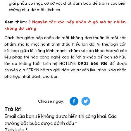
giải phẫu cơ mặt, cơ sở vật chất đảm bảo để tránh các biến
chứng như đơ mặt, lệch cơ.
Xem thêm:
3 Nguyên tắc xóa nếp nhăn ở gò má tự nhiên,
không đơ cứng
Cách làm giảm nếp nhăn da mặt không đơn thuần là một sản
phẩm, mà là một hành trình thấu hiểu làn da. Vì thế, bạn cần
kết hợp giữa lối sống lành mạnh, chăm sóc da khoa học và các
liệu pháp trẻ hóa công nghệ cao là “chìa khóa để bạn sở hữu
làn da không tuổi. Liên hệ HOTLINE
0902 666 936
để được
chuyên gia SERYN hỗ trợ gi
ải đáp và tư vấn liệu trình xóa nhăn
phù hợp nhất dành cho bạn.
Chia sẻ ngay:
Trả lời
Email của bạn sẽ không được hiển thị công khai.
Các
trường bắt buộc được đánh dấu
*
Bình luận
*