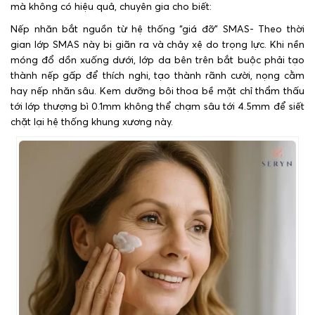
mà không có hiệu quả, chuyên gia cho biết:
Nếp nhăn bắt nguồn từ hệ thống “giá đỡ” SMAS- Theo thời
gian lớp SMAS này bị giãn ra và chảy xệ do trọng lực. Khi nền
móng đổ dồn xuống dưới, lớp da bên trên bắt buộc phải tạo
thành nếp gấp để thích nghi, tạo thành rãnh cười, nọng cằm
hay nếp nhăn sâu. Kem dưỡng bôi thoa bề mặt chỉ thẩm thấu
tới lớp thượng bì 0.1mm không thể chạm sâu tới 4.5mm để siết
chặt lại hệ thống khung xương này.