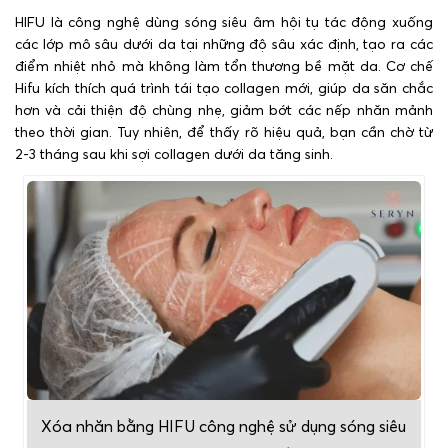
HIFU là công nghệ dùng sóng siêu âm hội tụ tác động xuống
các lớp mô sâu dưới da tại những độ sâu xác định, tạo ra các
điểm nhiệt nhỏ mà không làm tổn thương bề mặt da. Cơ chế
Hifu kích thích quá trình tái tạo collagen mới, giúp da săn chắc
hơn và cải thiện độ chùng nhẹ, giảm bớt các nếp nhăn mảnh
theo thời gian. Tuy nhiên, để thấy rõ hiệu quả, bạn cần chờ từ
2-3 tháng sau khi sợi collagen dưới da tăng sinh.
Xóa nhăn bằng HIFU công nghệ sử dụng sóng siêu