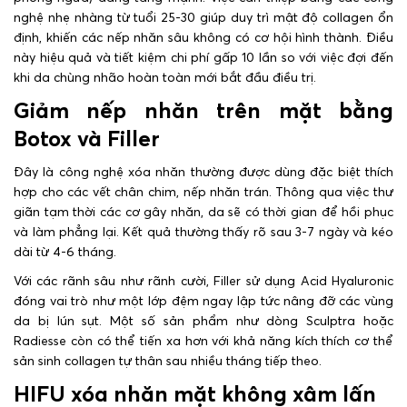
nghệ nhẹ nhàng từ tuổi 25-30 giúp duy trì mật độ collagen ổn
định, khiến các nếp nhăn sâu không có cơ hội hình thành. Điều
này hiệu quả và tiết kiệm chi phí gấp 10 lần so với việc đợi đến
khi da chùng nhão hoàn toàn mới bắt đầu điều trị.
Giảm nếp nhăn trên mặt bằng
Botox và Filler
Đây là công nghệ xóa nhăn thường được dùng đặc biệt thích
hợp cho các vết chân chim, nếp nhăn trán. Thông qua việc thư
giãn tạm thời các cơ gây nhăn, da sẽ có thời gian để hồi phục
và làm phẳng lại. Kết quả thường thấy rõ sau 3-7 ngày và kéo
dài từ 4-6 tháng.
Với các rãnh sâu như rãnh cười, Filler sử dụng Acid Hyaluronic
đóng vai trò như một lớp đệm ngay lập tức nâng đỡ các vùng
da bị lún sụt. Một số sản phẩm như dòng Sculptra hoặc
Radiesse còn có thể tiến xa hơn với khả năng kích thích cơ thể
sản sinh collagen tự thân sau nhiều tháng tiếp theo.
HIFU xóa nhăn mặt không xâm lấn