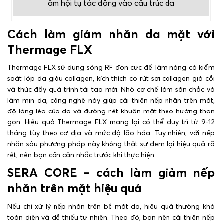
âm hội tụ tác động vào cấu trúc da
Cách làm giảm nhăn da mặt với
Thermage FLX
Thermage FLX sử dụng sóng RF đơn cực để làm nóng có kiểm
soát lớp da giàu collagen, kích thích co rút sợi collagen già cỗi
và thúc đẩy quá trình tái tạo mới. Nhờ cơ chế làm săn chắc và
làm mịn da, công nghệ này giúp cải thiện nếp nhăn trên mặt,
độ lỏng lẻo của da và đường nét khuôn mặt theo hướng thon
gọn. Hiệu quả Thermage FLX mang lại có thể duy trì từ 9-12
tháng tùy theo cơ địa và mức độ lão hóa. Tuy nhiên, với nếp
nhăn sâu phương pháp này không thật sự đem lại hiệu quả rõ
rệt, nên bạn cần cân nhắc trước khi thực hiện.
SERA CORE – cách làm giảm nếp
nhăn trên mặt hiệu quả
Nếu chỉ xử lý nếp nhăn trên bề mặt da, hiệu quả thường khó
toàn diện và dễ thiếu tự nhiên. Theo đó, bạn nên cải thiện nếp