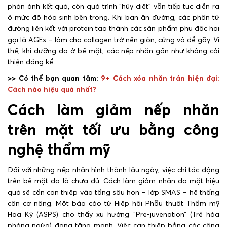
phản ánh kết quả, còn quá trình “hủy diệt” vẫn tiếp tục diễn ra
ở mức độ hóa sinh bên trong. Khi bạn ăn đường, các phân tử
đường liên kết với protein tạo thành các sản phẩm phụ độc hại
gọi là AGEs – làm cho collagen trở nên giòn, cứng và dễ gãy. Vì
thế, khi dưỡng da ở bề mặt, các nếp nhăn gần như không cải
thiện đáng kể.
>> Có thể bạn quan tâm:
9+ Cách xóa nhăn trán hiện đại:
Cách nào hiệu quả nhất?
Cách làm giảm nếp nhăn
trên mặt tối ưu bằng công
nghệ thẩm mỹ
Đối với những nếp nhăn hình thành lâu ngày, việc chỉ tác động
trên bề mặt da là chưa đủ. Cách làm giảm nhăn da mặt hiệu
quả sẽ cần can thiệp vào tầng sâu hơn – lớp SMAS – hệ thống
cân cơ nâng. Một báo cáo từ Hiệp hội Phẫu thuật Thẩm mỹ
Hoa Kỳ (ASPS) cho thấy xu hướng “Pre-juvenation” (Trẻ hóa
phòng ngừa) đang tăng mạnh. Việc can thiệp bằng các công