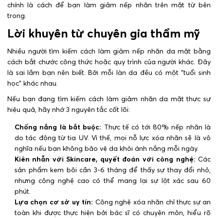
chính là cách để bạn làm giảm nếp nhăn trên mặt từ bên
trong.
Lời khuyên từ chuyên gia thẩm mỹ
Nhiều người tìm kiếm cách làm giảm nếp nhăn da mặt bằng
cách bắt chước công thức hoặc quy trình của người khác. Đây
là sai lầm bạn nên biết. Bởi mỗi làn da đều có một “tuổi sinh
học” khác nhau.
Nếu bạn đang tìm kiếm cách làm giảm nhăn da mặt thực sự
hiệu quả, hãy nhớ 3 nguyên tắc cốt lõi:
Chống nắng là bắt buộc:
Thực tế có tới 80% nếp nhăn là
do tác động từ tia UV. Vì thế, mọi nỗ lực xóa nhăn sẽ là vô
nghĩa nếu bạn không bảo vệ da khỏi ánh nắng mỗi ngày.
Kiên nhẫn với Skincare, quyết đoán với công nghệ:
Các
sản phẩm kem bôi cần 3-6 tháng để thấy sự thay đổi nhỏ,
nhưng công nghệ cao có thể mang lại sự lột xác sau 60
phút.
Lựa chọn cơ sở uy tín:
Công nghệ xóa nhăn chỉ thực sự an
toàn khi được thực hiện bởi bác sĩ có chuyên môn, hiểu rõ