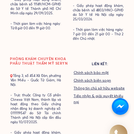
chữa bệnh số 11149/HCM-GPHĐ
- Giấy phép hoạt động khám,
do Sở Y tế Thành phố Hồ Chí
chữa bệnh số 4803/HNO-GPHĐ
Minh cấp ngày 29/09/2025.
do Sở Y tế Hà Nội cấp ngày
25/03/2026.
- Thời gian làm việc hàng ngày:
Từ 8 giờ 00 đến 19 giờ 00.
- Thời gian làm việc hàng ngày:
7 giờ 00 đến 21 giờ 00 - Thứ 2
đến Chủ nhật.
PHÒNG KHÁM CHUYÊN KHOA
PHẪU THUẬT THẨM MỸ SERYN
LIÊN KẾT:
Chính sách bảo mật
- Tầng 3, số 454 Xã Đàn, phường
Văn Miếu - Quốc Tử Giám, Hà
Chính sách biên soạn
Nội.
Thông tin chủ sở hữu website
- Trực thuộc Công ty Cổ phần
Tiếp nhận & giải quyết khiếu
Clinexa Việt Nam, thành lập và
nại
hoạt động theo Giấy chứng
nhận đăng ký doanh nghiệp số:
0111119547 do Sở Tài chính
Thành phố Hà Nội cấp lần đầu
ngày 10/07/2025.
- Giấy phép hoạt động khám,