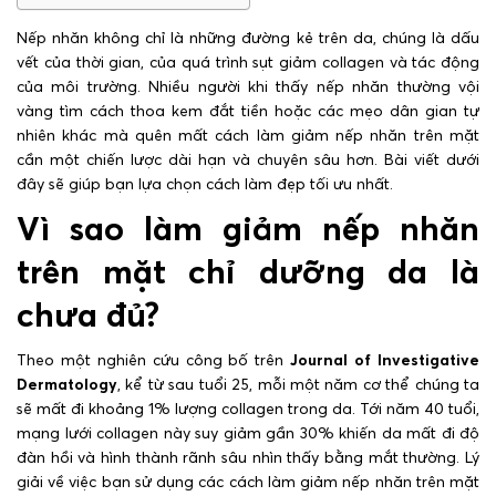
Nếp nhăn không chỉ là những đường kẻ trên da, chúng là dấu
vết của thời gian, của quá trình sụt giảm collagen và tác động
của môi trường. Nhiều người khi thấy nếp nhăn thường vội
vàng tìm cách thoa kem đắt tiền hoặc các mẹo dân gian tự
nhiên khác mà quên mất cách làm giảm nếp nhăn trên mặt
cần một chiến lược dài hạn và chuyên sâu hơn. Bài viết dưới
đây sẽ giúp bạn lựa chọn cách làm đẹp tối ưu nhất.
Vì sao làm giảm nếp nhăn
trên mặt chỉ dưỡng da là
chưa đủ?
Theo một nghiên cứu công bố trên
Journal of Investigative
Dermatology
, kể từ sau tuổi 25, mỗi một năm cơ thể chúng ta
sẽ mất đi khoảng 1% lượng collagen trong da. Tới năm 40 tuổi,
mạng lưới collagen này suy giảm gần 30% khiến da mất đi độ
đàn hồi và hình thành rãnh sâu nhìn thấy bằng mắt thường. Lý
giải về việc bạn sử dụng các cách làm giảm nếp nhăn trên mặt