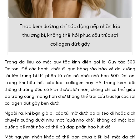
Thoa kem dưỡng chỉ tác động nếp nhăn lớp
thượng bì, không thể hồi phục cấu trúc sợi
collagen đứt gãy
Trong da liễu có một quy tắc kinh điển gọi là Quy tắc 500
Dalton. Để các hoạt chất đi qua hàng rào bảo vệ da xuống
tới lớp trung bì thì phân tử của nó phải nhỏ hơn 500 Dalton.
Trong khi hầu hết các loại collagen hay HA trong kem bôi
thông thường đều có kích thước lớn hơn, chúng chỉ có thể giúp
da trông căng mọng hơn chứ không thể trái cấu trúc lại các sợi
collagen đứt gãy bên dưới.
Ngoài ra, khi bạn già đi, các túi mỡ dưới da bị teo đi hoặc dịch
chuyển xuống dưới như một “quả nho khô”, không có một loại
dưỡng bề mặt nào có thể bù đắp phần hao hụt đó.
Một nguyên nhân khác có thể bạn chưa biết, bề mặt da chỉ