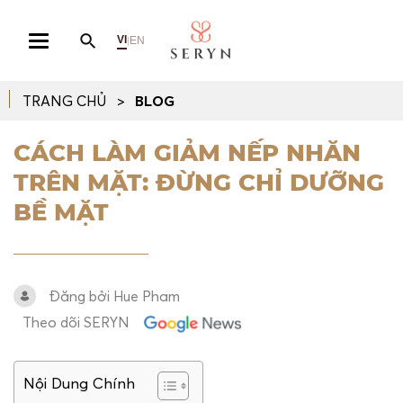
VI
EN
|
TRANG CHỦ
BLOG
CÁCH LÀM GIẢM NẾP NHĂN
TRÊN MẶT: ĐỪNG CHỈ DƯỠNG
BỀ MẶT
Đăng bởi Hue Pham
Theo dõi SERYN
Nội Dung Chính