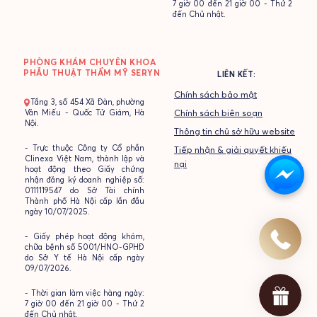
7 giờ 00 đến 21 giờ 00 - Thứ 2
đến Chủ nhật.
PHÒNG KHÁM CHUYÊN KHOA
PHẪU THUẬT THẨM MỸ SERYN
LIÊN KẾT:
Chính sách bảo mật
- Tầng 3, số 454 Xã Đàn, phường
Văn Miếu - Quốc Tử Giám, Hà
Chính sách biên soạn
Nội.
Thông tin chủ sở hữu website
- Trực thuộc Công ty Cổ phần
Tiếp nhận & giải quyết khiếu
Clinexa Việt Nam, thành lập và
nại
hoạt động theo Giấy chứng
nhận đăng ký doanh nghiệp số:
0111119547 do Sở Tài chính
Thành phố Hà Nội cấp lần đầu
ngày 10/07/2025.
- Giấy phép hoạt động khám,
chữa bệnh số 5001/HNO-GPHĐ
do Sở Y tế Hà Nội cấp ngày
09/07/2026.
- Thời gian làm việc hàng ngày:
7 giờ 00 đến 21 giờ 00 - Thứ 2
đến Chủ nhật.