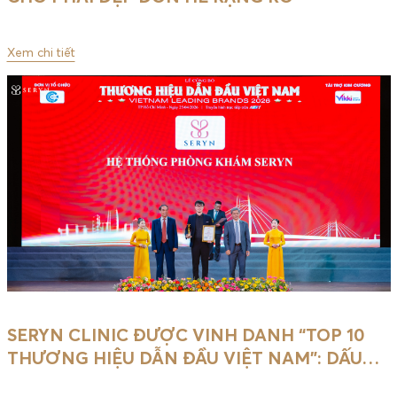
Xem chi tiết
SERYN CLINIC ĐƯỢC VINH DANH “TOP 10
THƯƠNG HIỆU DẪN ĐẦU VIỆT NAM”: DẤU
…