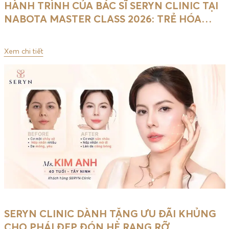
HÀNH TRÌNH CỦA BÁC SĨ SERYN CLINIC TẠI
NABOTA MASTER CLASS 2026: TRẺ HÓA
…
Xem chi tiết
SERYN CLINIC DÀNH TẶNG ƯU ĐÃI KHỦNG
CHO PHÁI ĐẸP ĐÓN HÈ RẠNG RỠ