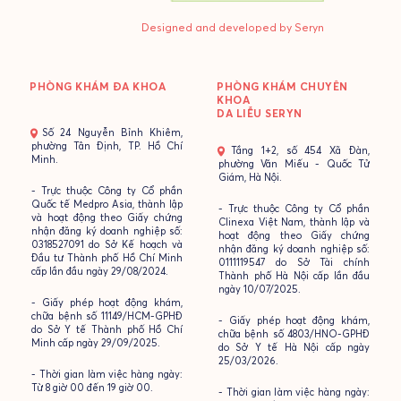
Designed and developed by Seryn
PHÒNG KHÁM ĐA KHOA
PHÒNG KHÁM CHUYÊN
KHOA
DA LIỄU SERYN
- Số 24 Nguyễn Bỉnh Khiêm,
phường Tân Định, TP. Hồ Chí
- Tầng 1+2, số 454 Xã Đàn,
Minh.
phường Văn Miếu - Quốc Tử
Giám, Hà Nội.
- Trực thuộc Công ty Cổ phần
Quốc tế Medpro Asia, thành lập
- Trực thuộc Công ty Cổ phần
và hoạt động theo Giấy chứng
Clinexa Việt Nam, thành lập và
nhận đăng ký doanh nghiệp số:
hoạt động theo Giấy chứng
0318527091 do Sở Kế hoạch và
nhận đăng ký doanh nghiệp số:
Đầu tư Thành phố Hồ Chí Minh
0111119547 do Sở Tài chính
cấp lần đầu ngày 29/08/2024.
Thành phố Hà Nội cấp lần đầu
ngày 10/07/2025.
- Giấy phép hoạt động khám,
chữa bệnh số 11149/HCM-GPHĐ
- Giấy phép hoạt động khám,
do Sở Y tế Thành phố Hồ Chí
chữa bệnh số 4803/HNO-GPHĐ
Minh cấp ngày 29/09/2025.
do Sở Y tế Hà Nội cấp ngày
25/03/2026.
- Thời gian làm việc hàng ngày:
Từ 8 giờ 00 đến 19 giờ 00.
- Thời gian làm việc hàng ngày: