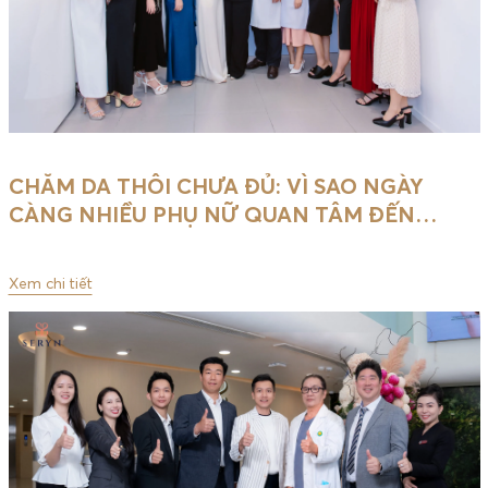
CHĂM DA THÔI CHƯA ĐỦ: VÌ SAO NGÀY
CÀNG NHIỀU PHỤ NỮ QUAN TÂM ĐẾN
…
Xem chi tiết